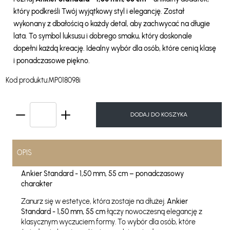
który podkreśli Twój wyjątkowy styl i elegancję. Został
wykonany z dbałością o każdy detal, aby zachwycać na długie
lata. To symbol luksusu i dobrego smaku, który doskonale
dopełni każdą kreację. Idealny wybór dla osób, które cenią klasę
i ponadczasowe piękno.
Kod produktu:
MP018098i
DODAJ DO KOSZYKA
OPIS
Ankier Standard - 1,50 mm, 55 cm – ponadczasowy
charakter
Zanurz się w estetyce, która zostaje na dłużej.
Ankier
Standard - 1,50 mm, 55 cm
łączy nowoczesną elegancję z
klasycznym wyczuciem formy. To wybór dla osób, które