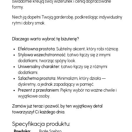
świadomie kreują swój wizerunek i cenią dopracowane
formy.
Niech ją dopełni Twoją garderobę, podkreślając indywidualny
rytm i dobry smak.
Dlaczego warto wybrać tę biżuterię?
Efektowna prostota:
Subtelny akcent, który robi różnicę.
Stylowa wszechstronność:
Łatwo łączy się z innymi
dodatkami, tworząc spójny look.
Uniwersalny charakter:
Łatwo łączy się z różnymi
dodatkami.
Szlachetna prostota:
Minimalizm, który działa —
dyskretny, a jednak zapadający w pamięć.
Prezent z przesłaniem:
Piękny wybór na ważne chwile i
wyjątkowe osoby.
Zamów już teraz i pozwól, by ten wyjątkowy detal
towarzyszył Ci każdego dnia.
Specyfikacja produktu:
Powłoka:
Białe Srebro