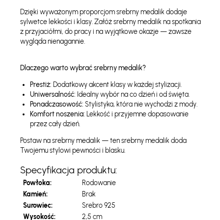
Dzięki wyważonym proporcjom srebrny medalik dodaje
sylwetce lekkości i klasy. Załóż srebrny medalik na spotkania
z przyjaciółmi, do pracy i na wyjątkowe okazje — zawsze
wygląda nienagannie.
Dlaczego warto wybrać srebrny medalik?
Prestiż:
Dodatkowy akcent klasy w każdej stylizacji.
Uniwersalność:
Idealny wybór na co dzień i od święta.
Ponadczasowość:
Stylistyka, która nie wychodzi z mody.
Komfort noszenia:
Lekkość i przyjemne dopasowanie
przez cały dzień.
Postaw na srebrny medalik — ten srebrny medalik doda
Twojemu stylowi pewności i blasku.
Specyfikacja produktu:
Powłoka:
Rodowanie
Kamień:
Brak
Surowiec:
Srebro 925
Wysokość:
2,5 cm