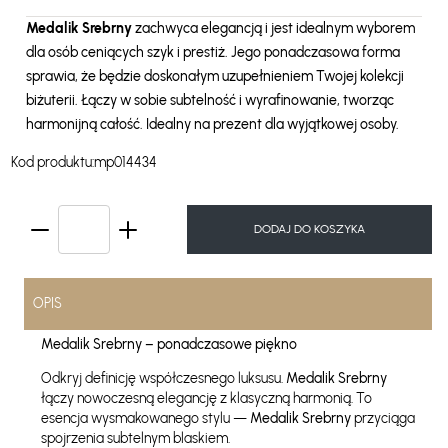
Medalik Srebrny
zachwyca elegancją i jest idealnym wyborem
dla osób ceniących szyk i prestiż. Jego ponadczasowa forma
sprawia, że będzie doskonałym uzupełnieniem Twojej kolekcji
biżuterii. Łączy w sobie subtelność i wyrafinowanie, tworząc
harmonijną całość. Idealny na prezent dla wyjątkowej osoby.
Kod produktu:
mp014434
DODAJ DO KOSZYKA
OPIS
Medalik Srebrny – ponadczasowe piękno
Odkryj definicję współczesnego luksusu.
Medalik Srebrny
łączy nowoczesną elegancję z klasyczną harmonią. To
esencja wysmakowanego stylu —
Medalik Srebrny
przyciąga
spojrzenia subtelnym blaskiem.