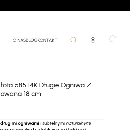
O NAS
BLOG
KONTAKT
Złota 585 14K Długie Ogniwa Z
lowana 18 cm
z
długimi ogniwami
i subtelnymi
naturalnymi