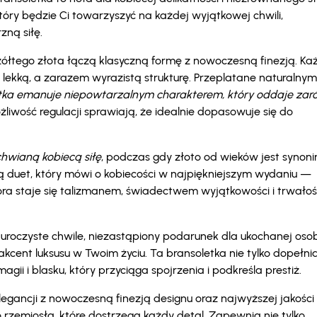
óry będzie Ci towarzyszyć na każdej wyjątkowej chwili,
ną siłę.
ółtego złota łączą klasyczną formę z nowoczesną finezją. Ka
lekką, a zarazem wyrazistą strukturę. Przeplatane naturalnymi
etka emanuje niepowtarzalnym charakterem, który oddaje za
żliwość regulacji sprawiają, że idealnie dopasowuje się do
chwianą kobiecą siłę
, podczas gdy złoto od wieków jest syno
 duet, który mówi o kobiecości w najpiękniejszym wydaniu —
która staje się talizmanem, świadectwem wyjątkowości i trwałoś
 uroczyste chwile, niezastąpiony podarunek dla ukochanej osob
cent luksusu w Twoim życiu. Ta bransoletka nie tylko dopełni
gii i blasku, który przyciąga spojrzenia i podkreśla prestiż.
legancji z nowoczesną finezją designu oraz najwyższej jakości
rzemiosła, które dostrzega każdy detal. Zapewnia nie tylko