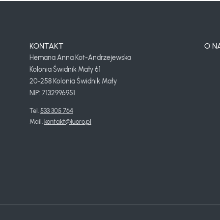
KONTAKT
O N
Hemana Anna Kot-Andrzejewska
Kolonia Świdnik Mały 61
20-258 Kolonia Świdnik Mały
NIP: 7132996951
Tel. 
533 305 764
Mail. 
kontakt@luoro.pl