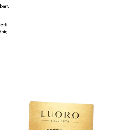
biet,
etli
łnię