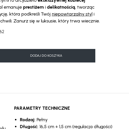
nymi
to arcydzieło
ekskluzywnej kobiecej
tal emanuje
prestiżem
i
delikatnością
, tworząc
ję, która podkreśli Twój
niepowtarzalny styl
i
hwili. Zanurz się w luksusie, który trwa wiecznie.
62
DODAJ DO KOSZYKA
PARAMETRY TECHNICZNE
Rodzaj:
Pełny
Długość:
16,5 cm + 1,5 cm (regulacja długości)
ylu.