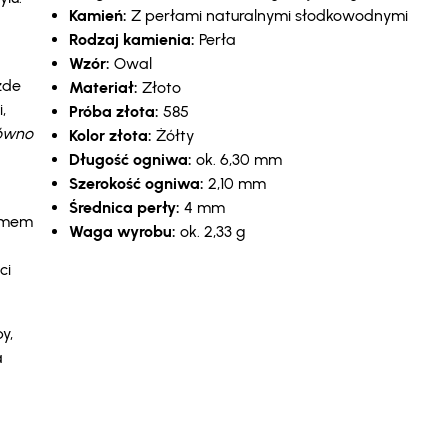
Kamień:
Z perłami naturalnymi słodkowodnymi
Rodzaj kamienia:
Perła
Wzór:
Owal
żde
Materiał:
Złoto
,
Próba złota:
585
równo
Kolor złota:
Żółty
Długość ogniwa:
ok. 6,30 mm
Szerokość ogniwa:
2,10 mm
Średnica perły:
4 mm
nimem
Waga wyrobu:
ok. 2,33 g
ci
y,
a