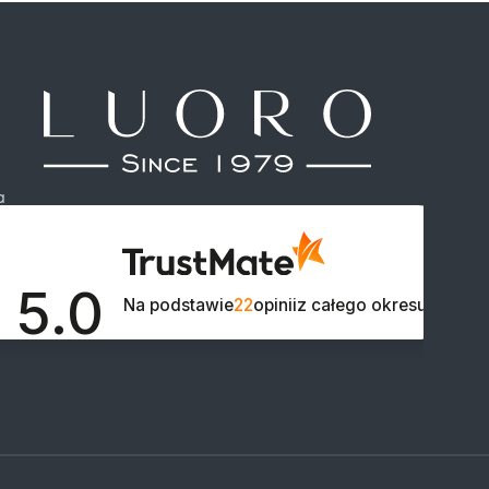
a
5.0

Na podstawie
22
opinii
z całego okresu