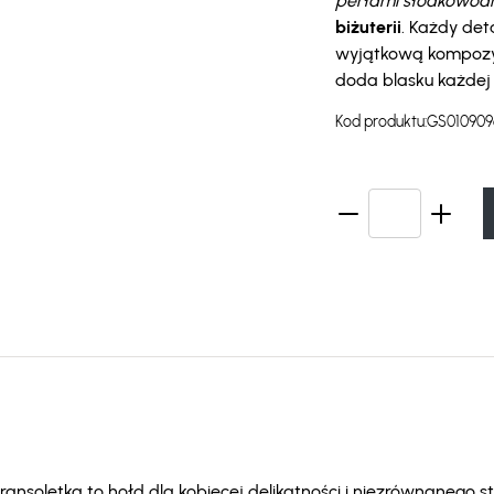
perłami słodkowod
biżuterii
. Każdy de
wyjątkową kompozyc
doda blasku każdej c
Kod produktu:
GS010909
ansoletka to hołd dla kobiecej delikatności i niezrównanego st