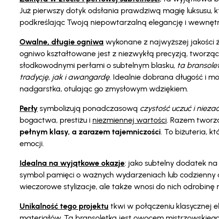
Już pierwszy dotyk odsłania prawdziwą magię luksusu, kt
podkreślając Twoją niepowtarzalną elegancję i wewnętrz
Owalne, długie ogniwa
wykonane z najwyższej jakości ż
ogniwo kształtowane jest z niezwykłą precyzją, tworząc 
słodkowodnymi perłami o subtelnym blasku,
ta bransol
tradycję, jak i awangardę
. Idealnie dobrana długość i mo
nadgarstka, otulając go zmysłowym wdziękiem.
Perły
symbolizują ponadczasową
czystość uczuć i nieza
bogactwa, prestiżu i
niezmiennej wartości
. Razem tworzą
pełnym klasy, a zarazem tajemniczości
. To biżuteria, 
emocji.
Idealna na wyjątkowe okazje
: jako subtelny dodatek na
symbol pamięci o ważnych wydarzeniach lub codzienny ak
wieczorowe stylizacje, ale także wnosi do nich odrobinę ma
Unikalność tego projektu
tkwi w połączeniu klasycznej e
materiałów. Ta bransoletka jest owocem mistrzowskiego 