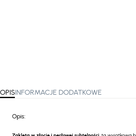
OPIS
INFORMACJE DODATKOWE
Opis:
Zaklęta w złocie i perłowej subtelności
, ta wyjątkowa br