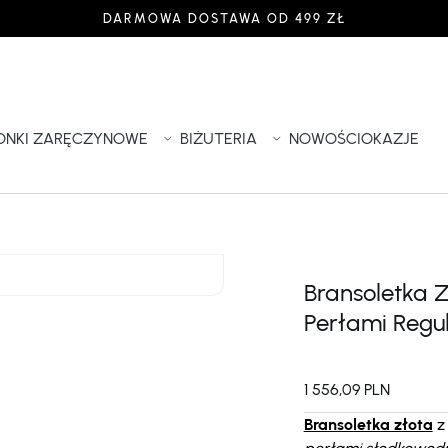
DARMOWA DOSTAWA OD 499 ZŁ
IONKI ZARĘCZYNOWE
BIŻUTERIA
NOWOŚCI
OKAZJE
Bransoletka 
Perłami Regu
1 556,09 PLN
Bransoletka złota