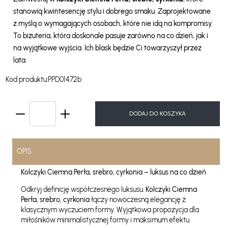
stanowią kwintesencję stylu i dobrego smaku. Zaprojektowane
z myślą o wymagających osobach, które nie idą na kompromisy.
To biżuteria, która doskonale pasuje zarówno na co dzień, jak i
na wyjątkowe wyjścia. Ich blask będzie Ci towarzyszył przez
lata.
Kod produktu:
PPD01472b
DODAJ DO KOSZYKA
OPIS
Kolczyki Ciemna Perła, srebro, cyrkonia – luksus na co dzień
Odkryj definicję współczesnego luksusu.
Kolczyki Ciemna
Perła, srebro, cyrkonia
łączy nowoczesną elegancję z
klasycznym wyczuciem formy. Wyjątkowa propozycja dla
miłośników minimalistycznej formy i maksimum efektu.