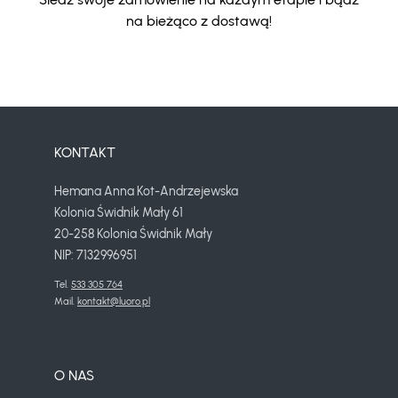
na bieżąco z dostawą!
KONTAKT
Hemana Anna Kot-Andrzejewska
Kolonia Świdnik Mały 61
20-258 Kolonia Świdnik Mały
NIP: 7132996951
Tel. 
533 305 764
Mail. 
kontakt@luoro.pl
O NAS