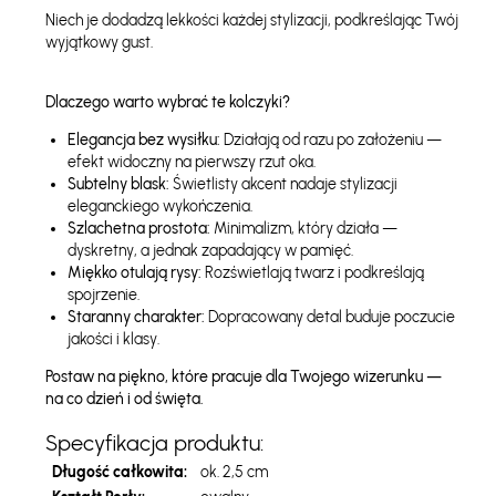
Niech je dodadzą lekkości każdej stylizacji, podkreślając Twój
wyjątkowy gust.
Dlaczego warto wybrać te kolczyki?
Elegancja bez wysiłku:
Działają od razu po założeniu —
efekt widoczny na pierwszy rzut oka.
Subtelny blask:
Świetlisty akcent nadaje stylizacji
eleganckiego wykończenia.
Szlachetna prostota:
Minimalizm, który działa —
dyskretny, a jednak zapadający w pamięć.
Miękko otulają rysy:
Rozświetlają twarz i podkreślają
spojrzenie.
Staranny charakter:
Dopracowany detal buduje poczucie
jakości i klasy.
Postaw na piękno, które pracuje dla Twojego wizerunku —
na co dzień i od święta.
Specyfikacja produktu:
Długość całkowita:
ok. 2,5 cm