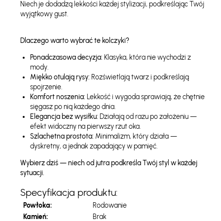
Niech je dodadzą lekkości każdej stylizacji, podkreślając Twój
wyjątkowy gust.
Dlaczego warto wybrać te kolczyki?
Ponadczasowa decyzja:
Klasyka, która nie wychodzi z
mody.
Miękko otulają rysy:
Rozświetlają twarz i podkreślają
spojrzenie.
Komfort noszenia:
Lekkość i wygoda sprawiają, że chętnie
sięgasz po nią każdego dnia.
Elegancja bez wysiłku:
Działają od razu po założeniu —
efekt widoczny na pierwszy rzut oka.
Szlachetna prostota:
Minimalizm, który działa —
dyskretny, a jednak zapadający w pamięć.
Wybierz dziś — niech od jutra podkreśla Twój styl w każdej
sytuacji.
Specyfikacja produktu:
Powłoka:
Rodowanie
Kamień:
Brak