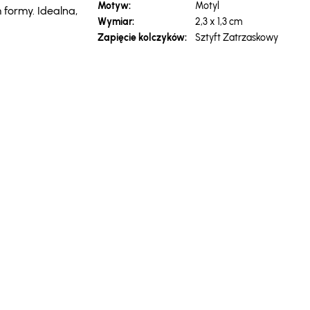
Motyw:
Motyl
formy. Idealna,
Wymiar:
2,3 x 1,3 cm
Zapięcie kolczyków:
Sztyft Zatrzaskowy