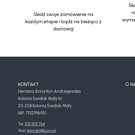
Sko
r
Śledź swoje zamówienie na
wymar
każdym etapie i bądź na bieżąco z
dostawą!
KONTAKT
O N
Hemana Anna Kot-Andrzejewska
Kolonia Świdnik Mały 61
20-258 Kolonia Świdnik Mały
NIP: 7132996951
Tel. 
533 305 764
Mail. 
kontakt@luoro.pl