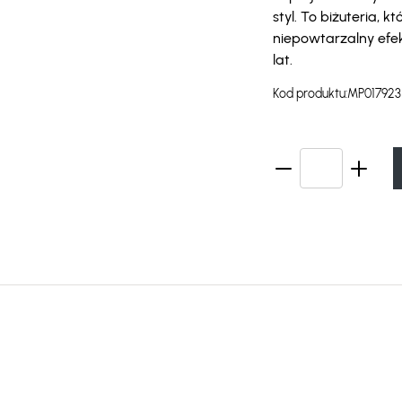
styl. To biżuteria, 
niepowtarzalny efe
lat.
Kod produktu:
MP017923