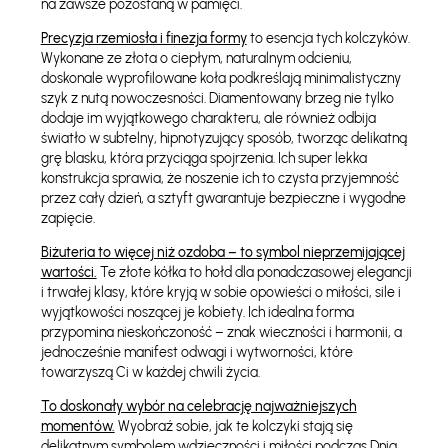
na zawsze pozostaną w pamięci.
Precyzja rzemiosła i finezja formy
to esencja tych kolczyków.
Wykonane ze złota o ciepłym, naturalnym odcieniu,
doskonale wyprofilowane koła podkreślają minimalistyczny
szyk z nutą nowoczesności. Diamentowany brzeg nie tylko
dodaje im wyjątkowego charakteru, ale również odbija
światło w subtelny, hipnotyzujący sposób, tworząc delikatną
grę blasku, która przyciąga spojrzenia. Ich super lekka
konstrukcja sprawia, że noszenie ich to czysta przyjemność
przez cały dzień, a sztyft gwarantuje bezpieczne i wygodne
zapięcie.
Biżuteria to więcej niż ozdoba – to symbol nieprzemijającej
wartości.
Te złote kółka to hołd dla ponadczasowej elegancji
i trwałej klasy, które kryją w sobie opowieści o miłości, sile i
wyjątkowości noszącej je kobiety. Ich idealna forma
przypomina nieskończoność – znak wieczności i harmonii, a
jednocześnie manifest odwagi i wytworności, które
towarzyszą Ci w każdej chwili życia.
To doskonały wybór na celebrację najważniejszych
momentów.
Wyobraź sobie, jak te kolczyki stają się
delikatnym symbolem wdzięczności i miłości podczas Dnia