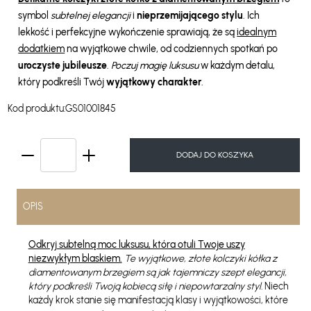
symbol
subtelnej elegancji
i
nieprzemijającego stylu
. Ich
lekkość i perfekcyjne wykończenie sprawiają, że są
idealnym
dodatkiem
na wyjątkowe chwile, od codziennych spotkań po
uroczyste jubileusze
.
Poczuj magię luksusu
w każdym detalu,
który podkreśli Twój
wyjątkowy charakter
.
Kod produktu:
GS01001845
DODAJ DO KOSZYKA
OPIS
Odkryj subtelną moc luksusu, która otuli Twoje uszy
niezwykłym blaskiem.
Te wyjątkowe, złote kolczyki kółka z
diamentowanym brzegiem są jak tajemniczy szept elegancji,
który podkreśli Twoją kobiecą siłę i niepowtarzalny styl.
Niech
każdy krok stanie się manifestacją klasy i wyjątkowości, które