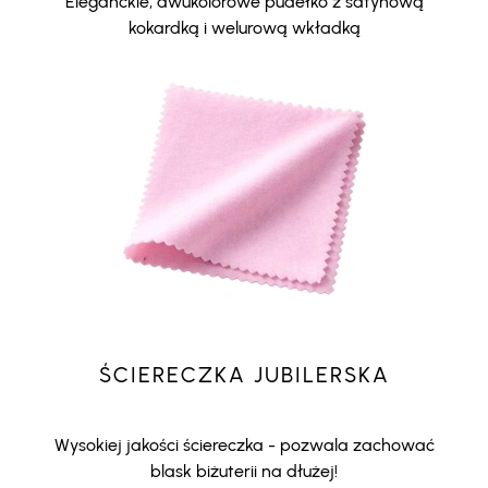
Eleganckie, dwukolorowe pudełko z satynową
kokardką i welurową wkładką
ŚCIERECZKA JUBILERSKA
Wysokiej jakości ściereczka - pozwala zachować
blask biżuterii na dłużej!