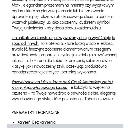
Matki, eleganckim prezentem na imieniny czy wyjątkowym
podarunkiem na pierwszą komunię lub bierzmowanie.
Sprawdzają się także w roli luksusowego akcentu podczas
ważnych jubileuszy lub jako codzienny, dyskretny symbol
Twojej unikalności, który doda blasku każdemu dniu.
Ich unikatowa konstrukcja i wyważony design wyróżniają je
spośród innych.
To złote koła, które łączą w sobie lekkość i
trwałość, finezyjne zdobienie diamentowanym brzegiem
oraz doskonałe proporcje, czyniąc je ozdobą o niezrównanej
jakości. To biżuteria dla kobiet, które cenią sobie zarówno
klasykę, jak i nowoczesny szyk, oczekując produktów o
ponadprzeciętnej estetyce i perfekcji wykonania.
Pozwól sobie na luksus, który otuli Cię delikatnością złota i
mocy niepowtarzalnego blasku.
Te kolczyki to więcej niż
biżuteria – to Twoje nowe źródło pewności siebie, elegancji i
wyrafinowanego stylu, które pozostaną z Tobą na zawsze.
PARAMETRY TECHNICZNE
Kamień:
Bez kamienia