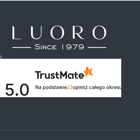
a
5.0

Na podstawie
22
opinii
z całego okresu