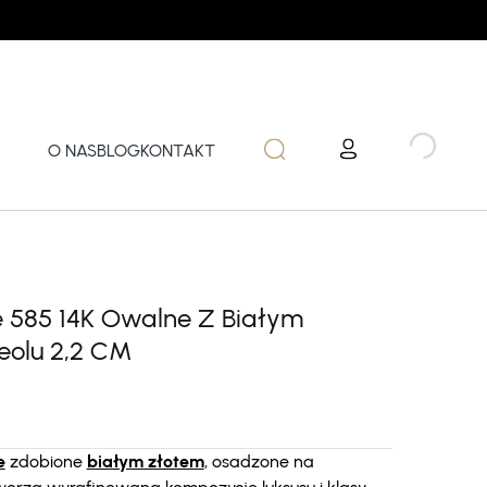
O NAS
BLOG
KONTAKT
te 585 14K Owalne Z Białym
eolu 2,2 CM
e
zdobione
białym złotem
, osadzone na