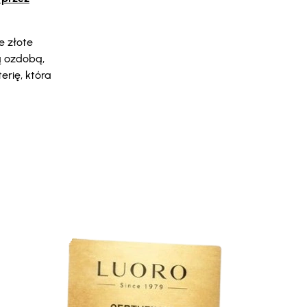
e złote
ą ozdobą,
erię, która