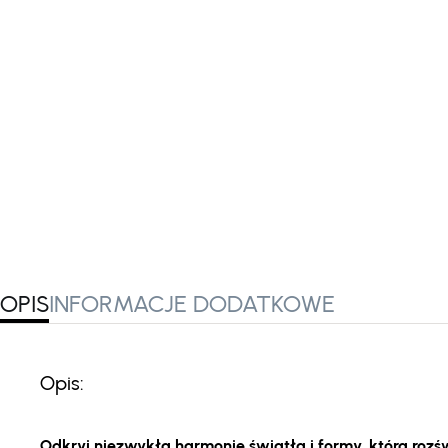
OPIS
INFORMACJE DODATKOWE
Opis:
Odkryj niezwykłą harmonię światła i formy, która rozśw