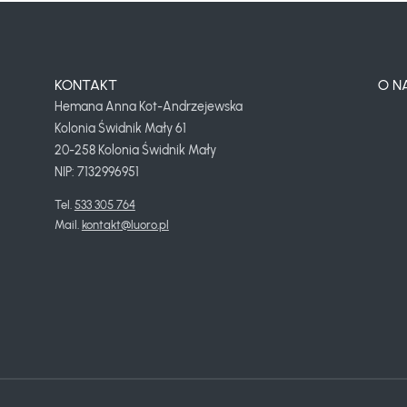
KONTAKT
O N
Hemana Anna Kot-Andrzejewska
Kolonia Świdnik Mały 61
20-258 Kolonia Świdnik Mały
NIP: 7132996951
Tel. 
533 305 764
Mail. 
kontakt@luoro.pl