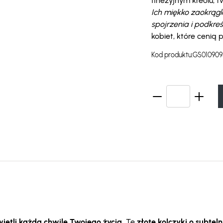
finezyjnym kreolu, 
Ich miękko zaokrąglo
spojrzenia i podkreś
kobiet, które cenią
Kod produktu:
GS010909
ietli każdą chwilę Twojego życia.
Te
złote kolczyki o subte