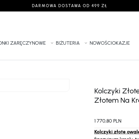
DARMOWA DOSTAWA OD 499 ZŁ
IONKI ZARĘCZYNOWE
BIŻUTERIA
NOWOŚCI
OKAZJE
Kolczyki Zło
Złotem Na Kr
1 770,80 PLN
Kolczyki złote owal