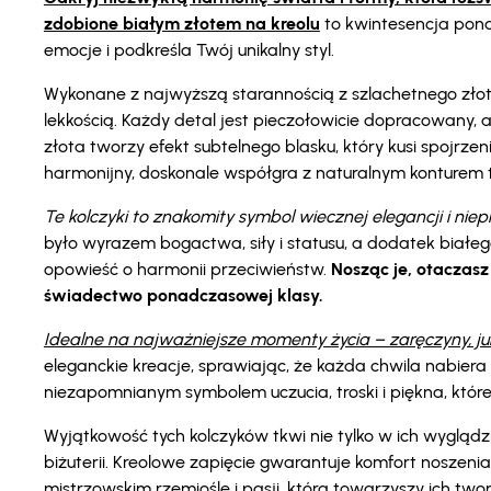
zdobione białym złotem na kreolu
to kwintesencja pona
emocje i podkreśla Twój unikalny styl.
Wykonane z najwyższą starannością z szlachetnego złota
lekkością. Każdy detal jest pieczołowicie dopracowany, 
złota tworzy efekt subtelnego blasku, który kusi spojrzenia
harmonijny, doskonale współgra z naturalnym konturem t
Te kolczyki to znakomity symbol wiecznej elegancji i nie
było wyrazem bogactwa, siły i statusu, a dodatek białe
opowieść o harmonii przeciwieństw.
Nosząc je, otaczasz 
świadectwo ponadczasowej klasy.
Idealne na najważniejsze momenty życia – zaręczyny, jubi
eleganckie kreacje, sprawiając, że każda chwila nabier
niezapomnianym symbolem uczucia, troski i piękna, któr
Wyjątkowość tych kolczyków tkwi nie tylko w ich wyglądz
biżuterii. Kreolowe zapięcie gwarantuje komfort noszen
mistrzowskim rzemiośle i pasji, która towarzyszy ich two