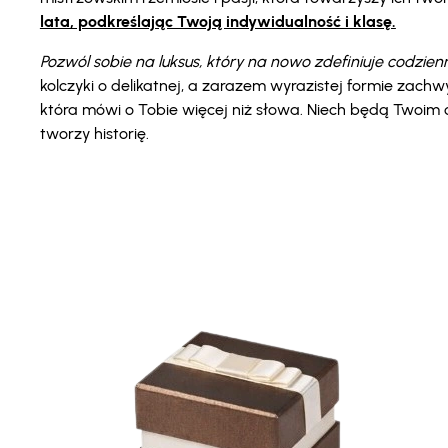
lata, podkreślając Twoją indywidualność i klasę.
Pozwól sobie na luksus, który na nowo zdefiniuje codzien
kolczyki o delikatnej, a zarazem wyrazistej formie zac
która mówi o Tobie więcej niż słowa. Niech będą Twoim o
tworzy historię.