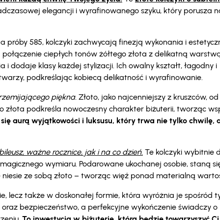
dczasowej elegancji i wyrafinowanego szyku, który porusza n
 próby 585, kolczyki zachwycają finezją wykonania i estetycz
a połączenie ciepłych tonów żółtego złota z delikatną warstw
 i dodaje klasy każdej stylizacji. Ich owalny kształt, łagodny i
warzy, podkreślając kobiecą delikatność i wyrafinowanie.
przemijającego piękna.
Złoto, jako najcenniejszy z kruszców, o
go złota podkreśla nowoczesny charakter biżuterii, tworząc w
się aurą wyjątkowości i luksusu, który trwa nie tylko chwilę, 
leusz, ważne rocznice, jak i na co dzień.
Te kolczyki wybitnie 
a magicznego wymiaru. Podarowane ukochanej osobie, staną si
e niesie ze sobą złoto – tworząc więź ponad materialną wartoś
ie, lecz także w doskonałej formie, która wyróżnia je spośród 
ia oraz bezpieczeństwo, a perfekcyjne wykończenie świadczy o
rzeniu.
To inwestycja w biżuterię, która będzie towarzyszyć Ci