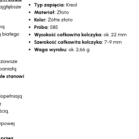
Typ zapięcia:
Kreol
ajgłębsze
Materiał:
Złoto
Kolor:
Żółte złoto
ną
Próba:
585
ą białego
Wysokość całkowita kolczyka:
ok. 22 mm
Szerokość całkowita kolczyka:
7-9 mm
Waga wyrobu:
ok. 2,66 g
d zawsze
spaniałą
ale stanowi
dopełniają
ę
cią.
typowej
 przez