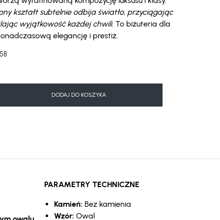
tworzą wyrafinowaną kompozycję luksusu i klasy.
ny kształt subtelnie odbija światło, przyciągając
lając wyjątkowość każdej chwili.
To biżuteria dla
 ponadczasową elegancję i prestiż.
58
DODAJ DO KOSZYKA
PARAMETRY TECHNICZNE
Kamień:
Bez kamienia
Wzór:
Owal
lnym owalu