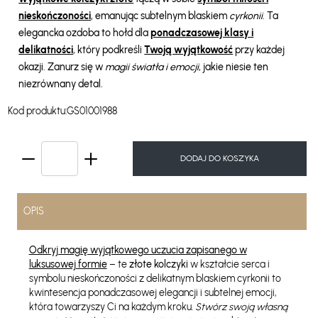
nieskończoności
, emanując subtelnym blaskiem
cyrkonii
. Ta
elegancka ozdoba to hołd dla
ponadczasowej klasy i
delikatności
, który podkreśli
Twoją wyjątkowość
przy każdej
okazji. Zanurz się w
magii światła i emocji
, jakie niesie ten
niezrównany detal.
Kod produktu:
GS01001988
DODAJ DO KOSZYKA
OPIS
Odkryj magię wyjątkowego uczucia zapisanego w
luksusowej formie
– te
złote kolczyki
w kształcie serca i
symbolu nieskończoności z delikatnym blaskiem cyrkonii to
kwintesencja ponadczasowej elegancji i subtelnej emocji,
która towarzyszy Ci na każdym kroku.
Stwórz swoją własną