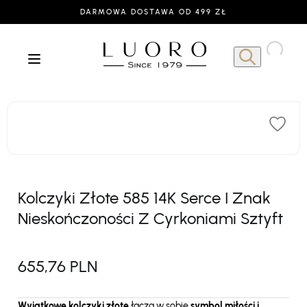
DARMOWA DOSTAWA OD 499 ZŁ
Kolczyki Złote 585 14K Serce I Znak
Nieskończoności Z Cyrkoniami Sztyft
655,76 PLN
Wyjątkowe kolczyki złote
łączą w sobie
symbol miłości i