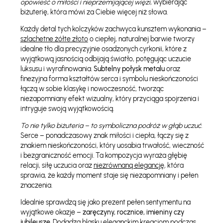
opowieść o miłości i nieprzemijającej więzi
, wybierając
biżuterię, która mówi za Ciebie więcej niż słowa.
Każdy detal tych kolczyków zachwyca kunsztem wykonania –
szlachetne żółte złoto
o ciepłej, naturalnej barwie tworzy
idealne tło dla precyzyjnie osadzonych cyrkonii, które z
wyjątkową jasnością odbijają światło, potęgując uczucie
luksusu i wyrafinowania.
Subtelny połysk metalu
oraz
finezyjna forma kształtów serca i symbolu nieskończoności
łączą w sobie klasykę i nowoczesność, tworząc
niezapomniany efekt wizualny, który przyciąga spojrzenia i
intryguje swoją wyjątkowością.
To nie tylko biżuteria – to symboliczna podróż w głąb uczuć
.
Serce – ponadczasowy znak miłości i ciepła, łączy się z
znakiem nieskończoności, który uosabia trwałość, wieczność
i bezgraniczność emocji. Ta kompozycja wyraża głębię
relacji, siłę uczucia oraz
niezrównaną elegancję
, która
sprawia, że każdy moment staje się niezapomniany i pełen
znaczenia.
Idealnie sprawdzą się jako prezent pełen sentymentu na
wyjątkowe okazje –
zaręczyny, rocznice, imieniny czy
jubileusze
. Dodadzą blasku eleganckim kreacjom podczas