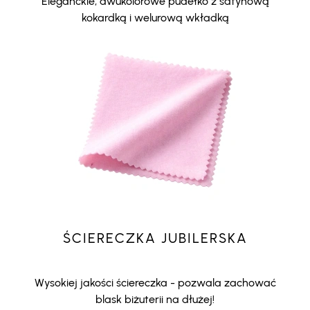
Eleganckie, dwukolorowe pudełko z satynową
kokardką i welurową wkładką
ŚCIERECZKA JUBILERSKA
Wysokiej jakości ściereczka - pozwala zachować
blask biżuterii na dłużej!