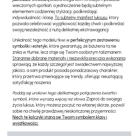
wieczornych spotkań, a jednocześnie będą subtelnym
elementem codziennej stylizacji, podkreślając
indywidualność i klasę.
To subtelny manifest luksusu
, który
pozwala celebrować wyjątkowość każdej chwili i podkreślać
swoją niezależność z nutą delikatnej ekstrawagancji.
Unikalność tego modelu tkwi w
perfekcyjnym zestawieniu
symboliki i estetyki
, które gwarantują, że biżuteria ta nie
znika w tłumie, lecz staje się Twoim osobistym talizmanem.
Starannie dobrane materiały i niezwykła precyzja wykonania
sprawiają, że każdy szczegół jest świadectwem najwyższej
jakości, a sam produkt posiada ponadczasowy charakter,
który przetrwa zmieniające się trendy, oferując nieustającą
satysfakcję noszenia.
Poddaj się urokowi tego delikatnego połączenia światła i
symboli, które wyrażą więcej niż słowa
. Zaproś do swojego
życia luksus, który możesz poczuć na własnej skórze, pozwól
sobie na chwilę prawdziwej nieskończonej przyjemności.
Niech te kolczyki staną się Twoim symbolem klasy i
wyjątkowości.