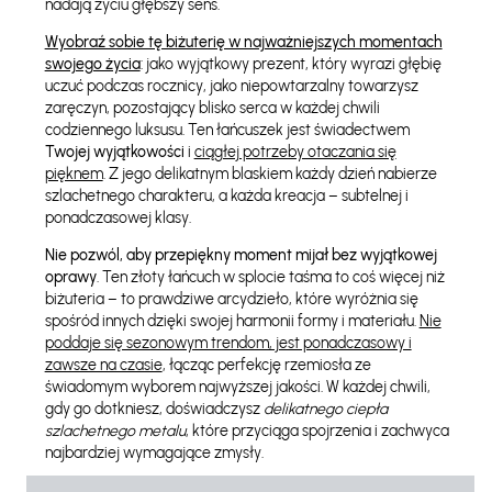
nadają życiu głębszy sens.
Wyobraź sobie tę biżuterię w najważniejszych momentach
swojego życia
: jako wyjątkowy prezent, który wyrazi głębię
uczuć podczas rocznicy, jako niepowtarzalny towarzysz
zaręczyn, pozostający blisko serca w każdej chwili
codziennego luksusu. Ten łańcuszek jest świadectwem
Twojej wyjątkowości
i
ciągłej potrzeby otaczania się
pięknem
. Z jego delikatnym blaskiem każdy dzień nabierze
szlachetnego charakteru, a każda kreacja – subtelnej i
ponadczasowej klasy.
Nie pozwól, aby przepiękny moment mijał bez wyjątkowej
oprawy
. Ten złoty łańcuch w splocie taśma to coś więcej niż
biżuteria – to prawdziwe arcydzieło, które wyróżnia się
spośród innych dzięki swojej harmonii formy i materiału.
Nie
poddaje się sezonowym trendom, jest ponadczasowy i
zawsze na czasie
, łącząc perfekcję rzemiosła ze
świadomym wyborem najwyższej jakości. W każdej chwili,
gdy go dotkniesz, doświadczysz
delikatnego ciepła
szlachetnego metalu
, które przyciąga spojrzenia i zachwyca
najbardziej wymagające zmysły.
Pozwól sobie na luksus, który odzwierciedla Twoją