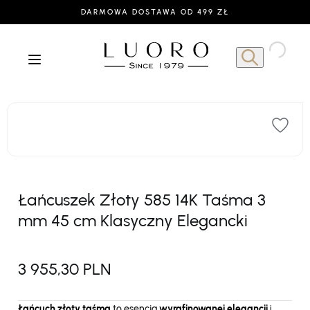
DARMOWA DOSTAWA OD 499 ZŁ
Łańcuszek Złoty 585 14K Taśma 3
mm 45 cm Klasyczny Elegancki
3 955,30 PLN
Łańcuch złoty taśma
to esencja
wyrafinowanej elegancji
i