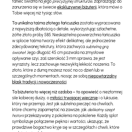
taniec światła na jego
precyzyjnej strukturze
, zapraszając do
zanurzenia się w świecie
ekskluzywnej biżuterii
, która mówi o
Tobie więcej niż tysiąc słów.
Ta unikalna taśma złotego łańcuszka
została wypracowana
z najwyższą dbałością o detale, wykorzystując szlachetne,
żółte złoto próby 585. Nieskazitelna powierzchnia łańcuszka
w splocie taśma tworzy efekt delikatnej, ale jednocześnie
zdecydowanej tekstury, która zachwyca
subtelną grą
świateł
. Jego długość 45 cm pozwala na zmysłowe
opływanie szyi, zaś szerokość 3 mm sprawia, że jest
wyrazisty, lecz zachowuje niezwykłą lekkość noszenia. To
złoto, które z dumą możesz nosić na co dzień lub w
szczególnych momentach, niosąc ze sobą
niepowtarzalny
blask tradycji i nowoczesności
.
Ta biżuteria to więcej niż ozdoba – to opowieść
o niezłomnej
sile kobiecej duszy, o
miłości trwającej wiecznie
i o luksusie,
który nie przemija. Jest jak subtelna pieczęć na chwilach,
które chcemy zapamiętać na zawsze, jak
delikatny szept
historii
przekazywany z pokolenia na pokolenie. Każdy splot
symbolizuje połączenie piękna i wartości, ukazując, że
prawdziwe bogactwo kryje się w szczegółach i chwili, które