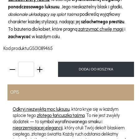
ponadczasowego luksusu
. Jego nieskazitelny blask i gładki,
doskonale układający się splot taśma
podkreślą wyjątkowy
charakter każdej stylizacji, nadając jej
szlachetnego prestiżu
.
To biżuteria dla kobiet, które pragną
zatrzymać chwilę magii
i
zachwycać
w każdym calu.
Kod produktu:
GS01089465
DODAJ DO KOSZYKA
OPIS
Odkryj niezwykłą moc luksusu
, która kryje się w każdym
splocie tego
złotego łańcuszka taśma
. To nie jest zwykły
dodatek — to
symbol wyrafinowanego smaku
i
nieprzemijającej elegancji
, który otuli Twój dekolt blaskiem
ciepłego, złotego światła. Każdy ruch odsłania delikatny