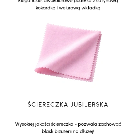
Eleganckie, dwukolorowe pudełko z satynową
kokardką i welurową wkładką
ŚCIERECZKA JUBILERSKA
Wysokiej jakości ściereczka - pozwala zachować
blask biżuterii na dłużej!