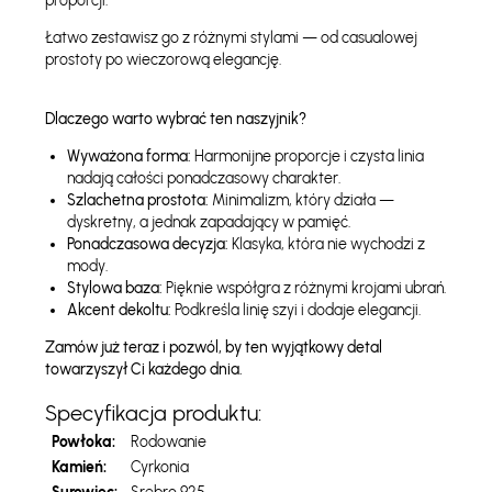
proporcji.
Łatwo zestawisz go z różnymi stylami — od casualowej
prostoty po wieczorową elegancję.
Dlaczego warto wybrać ten naszyjnik?
Wyważona forma:
Harmonijne proporcje i czysta linia
nadają całości ponadczasowy charakter.
Szlachetna prostota:
Minimalizm, który działa —
dyskretny, a jednak zapadający w pamięć.
Ponadczasowa decyzja:
Klasyka, która nie wychodzi z
mody.
Stylowa baza:
Pięknie współgra z różnymi krojami ubrań.
Akcent dekoltu:
Podkreśla linię szyi i dodaje elegancji.
Zamów już teraz i pozwól, by ten wyjątkowy detal
towarzyszył Ci każdego dnia.
Specyfikacja produktu:
Powłoka:
Rodowanie
Kamień:
Cyrkonia