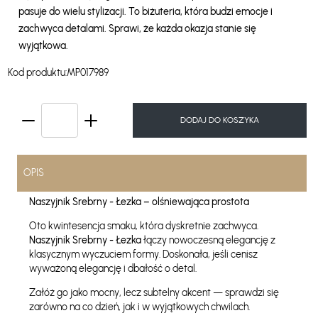
pasuje do wielu stylizacji. To biżuteria, która budzi emocje i
zachwyca detalami. Sprawi, że każda okazja stanie się
wyjątkowa.
Kod produktu:
MP017989
DODAJ DO KOSZYKA
OPIS
Naszyjnik Srebrny - Łezka – olśniewająca prostota
Oto kwintesencja smaku, która dyskretnie zachwyca.
Naszyjnik Srebrny - Łezka
łączy nowoczesną elegancję z
klasycznym wyczuciem formy. Doskonała, jeśli cenisz
wyważoną elegancję i dbałość o detal.
Załóż go jako mocny, lecz subtelny akcent — sprawdzi się
zarówno na co dzień, jak i w wyjątkowych chwilach.