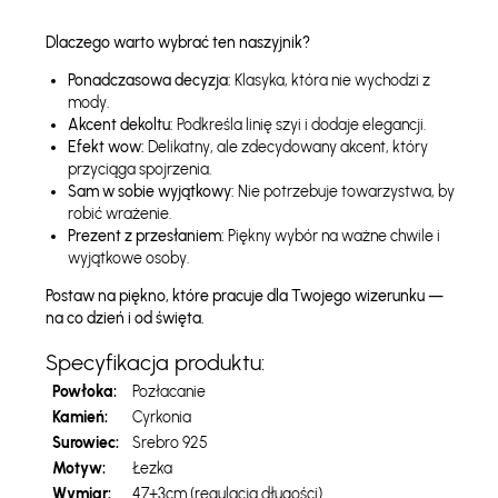
Dlaczego warto wybrać ten naszyjnik?
Ponadczasowa decyzja:
Klasyka, która nie wychodzi z
mody.
Akcent dekoltu:
Podkreśla linię szyi i dodaje elegancji.
Efekt wow:
Delikatny, ale zdecydowany akcent, który
przyciąga spojrzenia.
Sam w sobie wyjątkowy:
Nie potrzebuje towarzystwa, by
robić wrażenie.
Prezent z przesłaniem:
Piękny wybór na ważne chwile i
wyjątkowe osoby.
Postaw na piękno, które pracuje dla Twojego wizerunku —
na co dzień i od święta.
Specyfikacja produktu:
Powłoka:
Pozłacanie
Kamień:
Cyrkonia
Surowiec:
Srebro 925
Motyw:
Łezka
Wymiar:
47+3cm (regulacja długości)