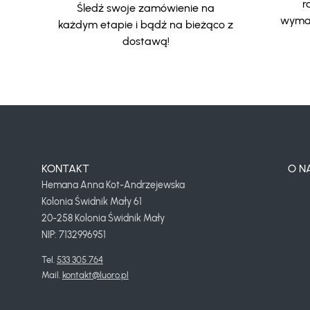
r
Śledź swoje zamówienie na
wymar
każdym etapie i bądź na bieżąco z
dostawą!
KONTAKT
O N
Hemana Anna Kot-Andrzejewska
Kolonia Świdnik Mały 61
20-258 Kolonia Świdnik Mały
NIP: 7132996951
Tel. 
533 305 764
Mail. 
kontakt@luoro.pl