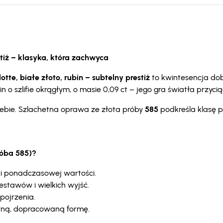
stiż – klasyka, która zachwyca
otte, białe złoto, rubin – subtelny prestiż
to kwintesencja do
 szlifie okrągłym, o masie 0,09 ct – jego gra światła przycią
Ciebie. Szlachetna oprawa ze złota próby
585
podkreśla klasę p
róba 585)?
i ponadczasowej wartości.
stawów i wielkich wyjść.
pojrzenia.
rną, dopracowaną formę.