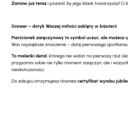
Zamów już teraz
i pozwól, by jego blask towarzyszył C
Grawer – dotyk Waszej miłości zaklęty w biżuterii
Pierścionek zaręczynowy to symbol uczuć, ale możesz spr
Was największe znaczenie – datę pierwszego spotkania, i
To maleńki detal
, którego nie widać na pierwszy rzut 
przypomni sobie nie tylko moment zaręczyn, ale i wszyst
nieskończoności.
Do zakupu otrzymujesz również
certyfikat wyrobu jubil