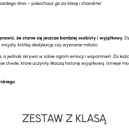
i każdego dnia – pokochasz
go
za klasę i charakter.
awić, że stanie się jeszcze bardziej osobisty i wyjątkowy.
Dz
nicjały, krótką dedykację czy wyznanie miłości.
oka, a jednak skrywa w sobie ogrom emocji i wspomnień. Za ka
kie chwile, które uczyniły Waszą historię wyjątkową. Istnieje 
erskiego
.
ZESTAW Z KLASĄ