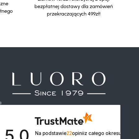
czne
bezpłatnej dostawy dla zamówień
ełnego
przekraczających 499zł!
a
5.0

Na podstawie
22
opinii
z całego okresu