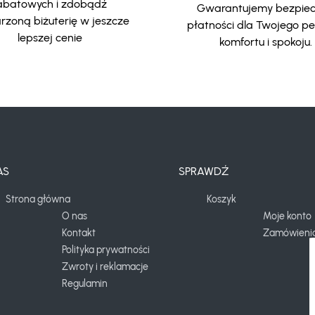
abatowych i zdobądź
Gwarantujemy bezpie
zoną biżuterię w jeszcze
płatności dla Twojego p
lepszej cenie
komfortu i spokoju.
AS
SPRAWDŹ
Strona główna
Koszyk
O nas
Moje konto
Kontakt
Zamówieni
Polityka prywatności
Zwroty i reklamacje
Regulamin