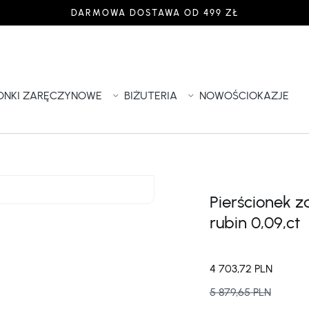
DARMOWA DOSTAWA OD 499 ZŁ
IONKI ZARĘCZYNOWE
BIŻUTERIA
NOWOŚCI
OKAZJE
Pierścionek z
rubin 0,09,ct
4 703,72 PLN
5 879,65 PLN