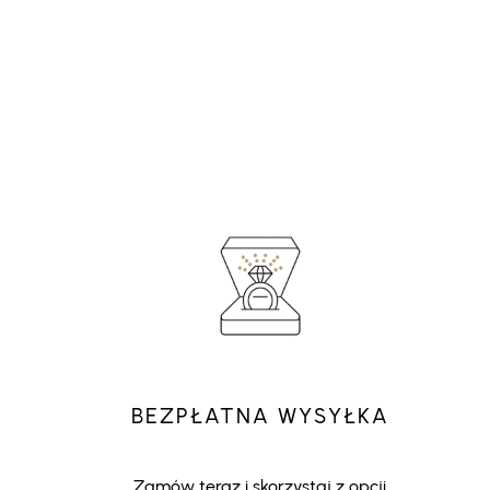
BEZPŁATNA WYSYŁKA
Zamów teraz i skorzystaj z opcji