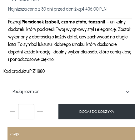
Najniższa cena z 30 dni przed obniżką:
4 436,00 PLN
Poznaj
Pierścionek Izabell, czarne złoto, tanzanit
– unikalny
dodatek, który podkreśli Twój wyjątkowy styl i elegancję. Został
wykonany z dbałością o każdy detal, aby zachwycać na długie
lata. To symbol luksusu i dobrego smaku, który doskonale
dopełni każdą kreację. Idealny wybór dla osób, które cenią klasę
i ponadczasowe piękno.
Kod produktu:
PIZ11880
Podaj rozmiar:
DODAJ DO KOSZYKA
OPIS