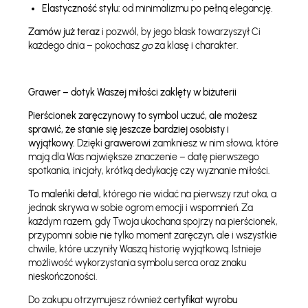
Elastyczność stylu:
od minimalizmu po pełną elegancję.
Zamów już teraz
i pozwól, by jego blask towarzyszył Ci
każdego dnia – pokochasz
go
za klasę i charakter.
Grawer – dotyk Waszej miłości zaklęty w biżuterii
Pierścionek zaręczynowy to symbol uczuć, ale możesz
sprawić, że stanie się jeszcze bardziej osobisty i
wyjątkowy.
Dzięki
grawerowi
zamkniesz w nim słowa, które
mają dla Was największe znaczenie – datę pierwszego
spotkania, inicjały, krótką dedykację czy wyznanie miłości.
To maleńki detal
, którego nie widać na pierwszy rzut oka, a
jednak skrywa w sobie ogrom emocji i wspomnień. Za
każdym razem, gdy Twoja ukochana spojrzy na pierścionek,
przypomni sobie nie tylko moment zaręczyn, ale i wszystkie
chwile, które uczyniły Waszą historię wyjątkową. Istnieje
możliwość wykorzystania symbolu serca oraz znaku
nieskończoności.
Do zakupu otrzymujesz również
certyfikat wyrobu