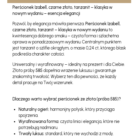
Pierścionek Izabell, czarne złoto, tanzanit – klasyka w
nowym wydaniu – esencja elegancji
Pozwól, by elegancja mówiła pierwsza.
Pierścionek Izabell,
czarne złoto, tanzanit – klasyka w nowym wydaniu
to
kwintesencja dobrego smaku – czysta forma i szlachetna
oprawa w ponadczasowym wydaniu. Centralnym punktem
jest tanzanit o szlifie okrągłym, o masie 0,24 ct, którego blask
podkreśla charakter całości.
Uniwersalny i wyrafinowany – idealny na prezent i dla Ciebie.
Złoto próby
585
dopełnia wrażenie luksusu i gwarantuje
znakomitą trwałość. Wybierz ten dla pewności, że każdy
detal pracuje na Twój wizerunek.
Dlaczego warto wybrać pierścionek ze złota (próba 585)?
Naturalny ogień:
harmonijny połysk, który przyciąga
spojrzenia.
Wyrafinowana forma:
czysta linia i elegancja, które nie
potrzebują nadmiaru.
Trwały luksus:
standard, który nie wychodzi z mody.