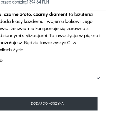
 przed obniżką:
1 394,64 PLN
a, czarne złoto, czarny diament
to biżuteria
a doda klasy każdemu Twojemu lookowi. Jego
awia, że świetnie komponuje się zarówno z
odziennymi stylizacjami. To inwestycja w piękno i
 pożałujesz. Będzie towarzyszyć Ci w
ilach życia.
95
DODAJ DO KOSZYKA