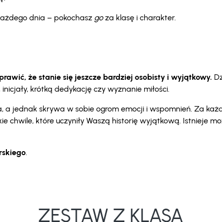
i każdego dnia – pokochasz
go
za klasę i charakter.
awić, że stanie się jeszcze bardziej osobisty i wyjątkowy.
Dz
nicjały, krótką dedykację czy wyznanie miłości.
oka, a jednak skrywa w sobie ogrom emocji i wspomnień. Za ka
kie chwile, które uczyniły Waszą historię wyjątkową. Istnieje 
erskiego
.
ZESTAW Z KLASĄ