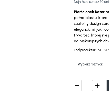
Najniższa cena z 30 dni
Pierścionek Katerin
pełna blasku, któr
subtelny design spr
eleganckimi, jak i c
trwałość, której nie
najpiękniejszych chw
Kod produktu:
PKATE120
Wybierz rozmiar: