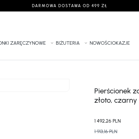
DARMOWA DOSTAWA OD 499 ZŁ
IONKI ZARĘCZYNOWE
BIŻUTERIA
NOWOŚCI
OKAZJE
Pierścionek 
złoto, czarny
1 492,26 PLN
1 913,16 PLN