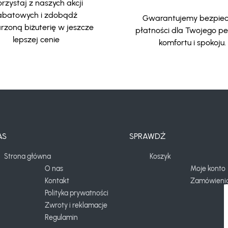
rzystaj z naszych akcji
abatowych i zdobądź
Gwarantujemy bezpie
zoną biżuterię w jeszcze
płatności dla Twojego p
lepszej cenie
komfortu i spokoju.
AS
SPRAWDŹ
Strona główna
Koszyk
O nas
Moje konto
Kontakt
Zamówieni
Polityka prywatności
Zwroty i reklamacje
Regulamin