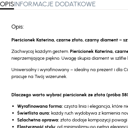
OPIS
INFORMACJE DODATKOWE
Opis:
Pierścionek Katerina, czarne złoto, czarny diament – s
Zachwycaj każdym gestem.
Pierścionek Katerina, czarn
nieprzemijające piękno. Uwagę skupia diament w szlifie
Uniwersalny i wyrafinowany – idealny na prezent i dla 
pracuje na Twój wizerunek.
Dlaczego warto wybrać pierścionek ze złota (próba 58
Wyrafinowana forma:
czysta linia i elegancja, które 
Świetlista aura:
każdy ruch wydobywa z kamienia nowe
Szlachetna oprawa:
złoto dodaje kompozycji powagi 
Elastyczność stylu:
od minimalizmu po pełną elegancj