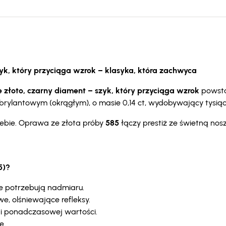
zyk, który przyciąga wzrok – klasyka, która zachwyca
e złoto, czarny diament – szyk, który przyciąga wzrok
powstał
 brylantowym (okrągłym), o masie 0,14 ct, wydobywający tysią
Ciebie. Oprawa ze złota próby
585
łączy prestiż ze świetną nos
5)?
nie potrzebują nadmiaru.
, olśniewające refleksy.
i ponadczasowej wartości.
ę.