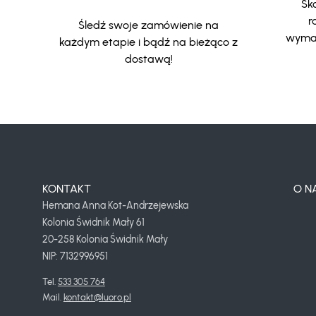
Sko
r
Śledź swoje zamówienie na
wymar
każdym etapie i bądź na bieżąco z
dostawą!
KONTAKT
O N
Hemana Anna Kot-Andrzejewska
Kolonia Świdnik Mały 61
20-258 Kolonia Świdnik Mały
NIP: 7132996951
Tel. 
533 305 764
Mail. 
kontakt@luoro.pl