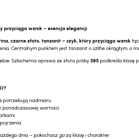
óry przyciąga wzrok – esencja elegancji
rina, czarne złoto, tanzanit – szyk, który przyciąga wzrok
łąc
ia. Centralnym punktem jest tanzanit o szlifie okrągłym, o mas
Ciebie. Szlachetna oprawa ze złota próby
585
podkreśla klasę p
5)?
nie potrzebują nadmiaru.
i ponadczasowej wartości.
atkami.
pojrzenia.
i każdego dnia – pokochasz
go
za klasę i charakter.