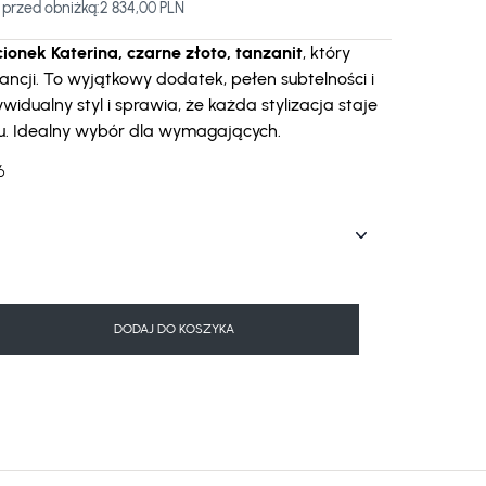
 przed obniżką:
2 834,00 PLN
cionek Katerina, czarne złoto, tanzanit
, który
ancji. To wyjątkowy dodatek, pełen subtelności i
ywidualny styl i sprawia, że każda stylizacja staje
ru. Idealny wybór dla wymagających.
6
DODAJ DO KOSZYKA