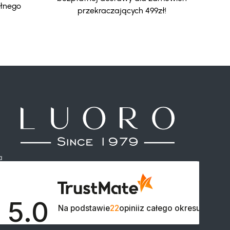
ełnego
przekraczających 499zł!
a
5.0

Na podstawie
22
opinii
z całego okresu