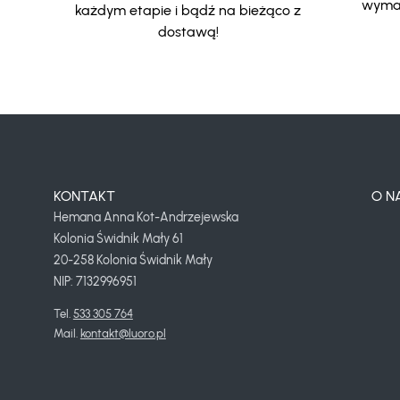
wymar
każdym etapie i bądź na bieżąco z
dostawą!
KONTAKT
O N
Hemana Anna Kot-Andrzejewska
Kolonia Świdnik Mały 61
20-258 Kolonia Świdnik Mały
NIP: 7132996951
Tel. 
533 305 764
Mail. 
kontakt@luoro.pl