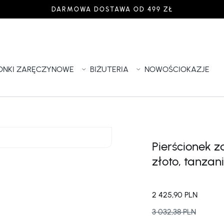
DARMOWA DOSTAWA OD 499 ZŁ
IONKI ZARĘCZYNOWE
BIŻUTERIA
NOWOŚCI
OKAZJE
Pierścionek 
złoto, tanzani
2 425,90 PLN
3 032,38 PLN