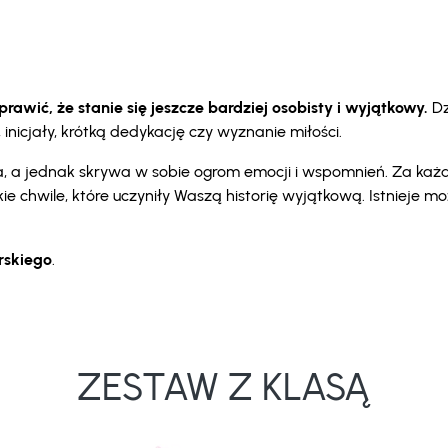
awić, że stanie się jeszcze bardziej osobisty i wyjątkowy.
Dz
nicjały, krótką dedykację czy wyznanie miłości.
oka, a jednak skrywa w sobie ogrom emocji i wspomnień. Za ka
kie chwile, które uczyniły Waszą historię wyjątkową. Istnieje 
erskiego
.
ZESTAW Z KLASĄ