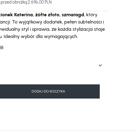
 przed obniżką:
2 696,00 PLN
cionek Katerina, żółte złoto, szmaragd
, który
ancji. To wyjątkowy dodatek, pełen subtelności i
ywidualny styl i sprawia, że każda stylizacja staje
ru. Idealny wybór dla wymagających.
88
DODAJ DO KOSZYKA