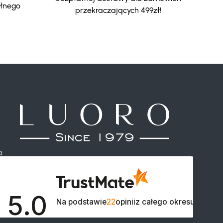
ełnego
przekraczających 499zł!
a
5.0

Na podstawie
22
opinii
z całego okresu