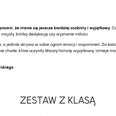
awić, że stanie się jeszcze bardziej osobisty i wyjątkowy.
Dz
nicjały, krótką dedykację czy wyznanie miłości.
oka, a jednak skrywa w sobie ogrom emocji i wspomnień. Za ka
kie chwile, które uczyniły Waszą historię wyjątkową. Istnieje 
erskiego
.
ZESTAW Z KLASĄ