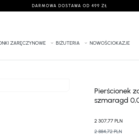
DARMOWA DOSTAWA OD 499 ZŁ
IONKI ZARĘCZYNOWE
BIŻUTERIA
NOWOŚCI
OKAZJE
Pierścionek z
szmaragd 0,0
2 307,77 PLN
2 884,72 PLN