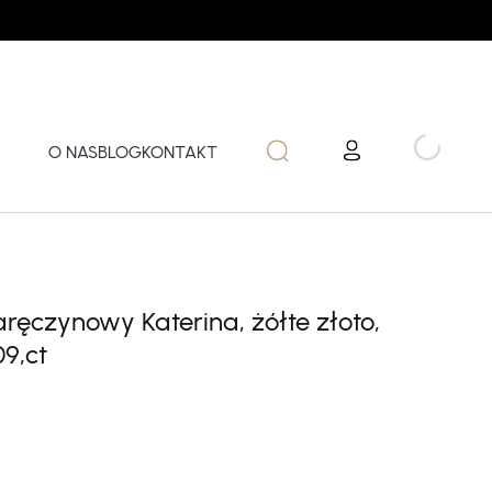
O NAS
BLOG
KONTAKT
aręczynowy Katerina, żółte złoto,
9,ct