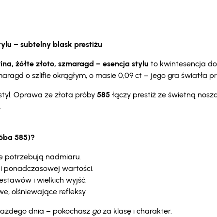
ylu – subtelny blask prestiżu
ina, żółte złoto, szmaragd – esencja stylu
to kwintesencja do
gd o szlifie okrągłym, o masie 0,09 ct – jego gra światła pr
styl. Oprawa ze złota próby
585
łączy prestiż ze świetną nosza
.
róba 585)?
nie potrzebują nadmiaru.
i ponadczasowej wartości.
stawów i wielkich wyjść.
, olśniewające refleksy.
i każdego dnia – pokochasz
go
za klasę i charakter.