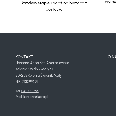
wymar
każdym etapie i bądź na bieżąco z
dostawą!
KONTAKT
O N
Hemana Anna Kot-Andrzejewska
Kolonia Świdnik Mały 61
20-258 Kolonia Świdnik Mały
NIP: 7132996951
Tel. 
533 305 764
Mail. 
kontakt@luoro.pl