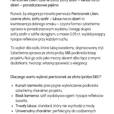
Pierścionek Lilien, czarne złoto, żółty szafir – luksus na co
dzień – ponadczasowe piękno
Pozwól, by elegancja mówiła pierwsza.
Pierścionek Lilien,
czarne złoto, żółty szafir – luksus na co dzień
to
kwintesencja dobrego smaku – czysta forma i szlachetna
oprawa w ponadczasowym wydaniu. Uwagę skupia
zolty,szafir o szlifie okrągłym, o masie 0,09 ct, wydobywający
tysiące refleksów przy każdym ruchu.
To wybór dla osób, które lubią świadomy, dopracowany styl.
Szlachetna oprawa ze złota próby
585
podkreśla klasę
projektu. Noś go solo jako mocny akcent albo łącz z innymi
dodatkami, tworząc własną opowieść o elegancji.
Dlaczego warto wybrać pierścionek ze złota (próba 585)?
Kunszt rzemiosła:
precyzyjne wykończenie podkreśla
szlachetny charakter projektu.
Blask kamienia:
szlif wydobywa ogień i tysiące refleksów
światła.
Trwały luksus:
standard, który nie wychodzi z mody.
Uniwersalny charakter:
perfekcyjny do codziennych