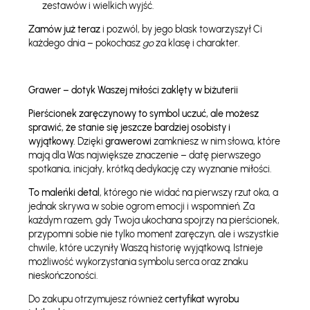
zestawów i wielkich wyjść.
Zamów już teraz
i pozwól, by jego blask towarzyszył Ci
każdego dnia – pokochasz
go
za klasę i charakter.
Grawer – dotyk Waszej miłości zaklęty w biżuterii
Pierścionek zaręczynowy to symbol uczuć, ale możesz
sprawić, że stanie się jeszcze bardziej osobisty i
wyjątkowy.
Dzięki
grawerowi
zamkniesz w nim słowa, które
mają dla Was największe znaczenie – datę pierwszego
spotkania, inicjały, krótką dedykację czy wyznanie miłości.
To maleńki detal
, którego nie widać na pierwszy rzut oka, a
jednak skrywa w sobie ogrom emocji i wspomnień. Za
każdym razem, gdy Twoja ukochana spojrzy na pierścionek,
przypomni sobie nie tylko moment zaręczyn, ale i wszystkie
chwile, które uczyniły Waszą historię wyjątkową. Istnieje
możliwość wykorzystania symbolu serca oraz znaku
nieskończoności.
Do zakupu otrzymujesz również
certyfikat wyrobu