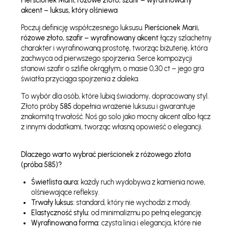
Pierścionek Marii, różowe złoto, szafir – wyrafinowany
akcent – luksus, który olśniewa
Poczuj definicję współczesnego luksusu.
Pierścionek Marii,
różowe złoto, szafir – wyrafinowany akcent
łączy szlachetny
charakter i wyrafinowaną prostotę, tworząc biżuterię, która
zachwyca od pierwszego spojrzenia. Serce kompozycji
stanowi szafir o szlifie okrągłym, o masie 0,30 ct – jego gra
światła przyciąga spojrzenia z daleka.
To wybór dla osób, które lubią świadomy, dopracowany styl.
Złoto próby
585
dopełnia wrażenie luksusu i gwarantuje
znakomitą trwałość. Noś go solo jako mocny akcent albo łącz
z innymi dodatkami, tworząc własną opowieść o elegancji.
Dlaczego warto wybrać pierścionek z różowego złota
(próba 585)?
Świetlista aura:
każdy ruch wydobywa z kamienia nowe,
olśniewające refleksy.
Trwały luksus:
standard, który nie wychodzi z mody.
Elastyczność stylu:
od minimalizmu po pełną elegancję.
Wyrafinowana forma:
czysta linia i elegancja, które nie