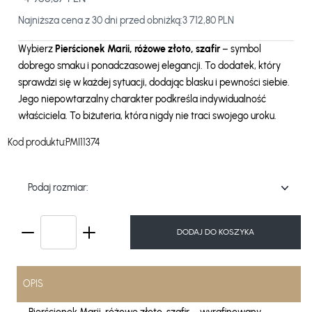
Najniższa cena z 30 dni przed obniżką:
3 712,80 PLN
Wybierz
Pierścionek Marii, różowe złoto, szafir
– symbol
dobrego smaku i ponadczasowej elegancji. To dodatek, który
sprawdzi się w każdej sytuacji, dodając blasku i pewności siebie.
Jego niepowtarzalny charakter podkreśla indywidualność
właściciela. To biżuteria, która nigdy nie traci swojego uroku.
Kod produktu:
PMI11374
Podaj rozmiar:
DODAJ DO KOSZYKA
OPIS