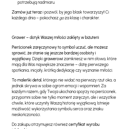
potrzebują nadmiaru.
Zamów już teraz
i pozwól, by jego blask towarzyszył Ci
każdego dnia – pokochasz
go
za klasę i charakter.
Grawer – dotyk Waszej miłości zaklęty w biżuterii
Pierścionek zaręczynowy to symbol uczuć, ale możesz
sprawić, że stanie się jeszcze bardziej osobisty i
wyjątkowy.
Dzięki
grawerowi
zamkniesz w nim słowa, które
mają dla Was największe znaczenie – datę pierwszego
spotkania, inicjały, krótką dedykację czy wyznanie miłości.
To maleńki detal
, którego nie widać na pierwszy rzut oka, a
jednak skrywa w sobie ogrom emocji i wspomnień. Za
każdym razem, gdy Twoja ukochana spojrzy na pierścionek,
przypomni sobie nie tylko moment zaręczyn, ale i wszystkie
chwile, które uczyniły Waszą historię wyjątkową. Istnieje
możliwość wykorzystania symbolu serca oraz znaku
nieskończoności.
Do zakupu otrzymujesz również
certyfikat wyrobu