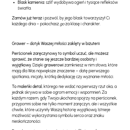
Blask kamienia:
szlif wydobywa ogień i tysiące refleksów
światła.
Zamów już teraz
i pozwól, by jego blask towarzyszył Ci
każdego dnia – pokochasz
go
za klasę i charakter.
Grawer – dotyk Waszej miłości zaklęty w biżuterii
Pierścionek zaręczynowy to symbol uczuć, ale możesz
sprawić, że stanie się jeszcze bardziej osobisty i
wyjątkowy.
Dzięki
grawerowi
zamkniesz w nim słowa, które
mają dla Was największe znaczenie – datę pierwszego
spotkania, inicjały, krótką dedykację czy wyznanie miłości.
To maleńki detal
, którego nie widać na pierwszy rzut oka, a
jednak skrywa w sobie ogrom emocji i wspomnień. Za
każdym razem, gdy Twoja ukochana spojrzy na pierścionek,
przypomni sobie nie tylko moment zaręczyn, ale i wszystkie
chwile, które uczyniły Waszą historię wyjątkową. Istnieje
możliwość wykorzystania symbolu serca oraz znaku
nieskończoności.