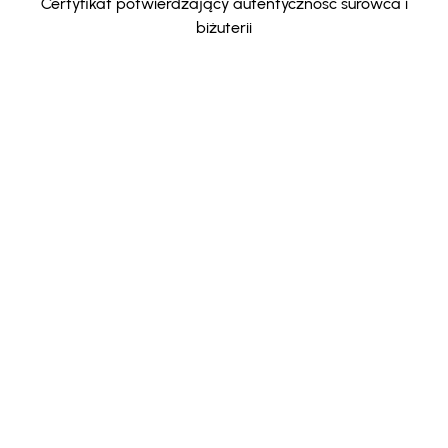
Certyfikat potwierdzający autentyczność surowca i
biżuterii