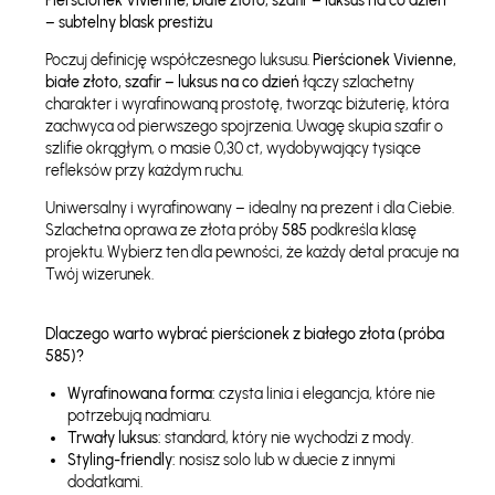
Pierścionek Vivienne, białe złoto, szafir – luksus na co dzień
– subtelny blask prestiżu
Poczuj definicję współczesnego luksusu.
Pierścionek Vivienne,
białe złoto, szafir – luksus na co dzień
łączy szlachetny
charakter i wyrafinowaną prostotę, tworząc biżuterię, która
zachwyca od pierwszego spojrzenia. Uwagę skupia szafir o
szlifie okrągłym, o masie 0,30 ct, wydobywający tysiące
refleksów przy każdym ruchu.
Uniwersalny i wyrafinowany – idealny na prezent i dla Ciebie.
Szlachetna oprawa ze złota próby
585
podkreśla klasę
projektu. Wybierz ten dla pewności, że każdy detal pracuje na
Twój wizerunek.
Dlaczego warto wybrać pierścionek z białego złota (próba
585)?
Wyrafinowana forma:
czysta linia i elegancja, które nie
potrzebują nadmiaru.
Trwały luksus:
standard, który nie wychodzi z mody.
Styling-friendly:
nosisz solo lub w duecie z innymi
dodatkami.