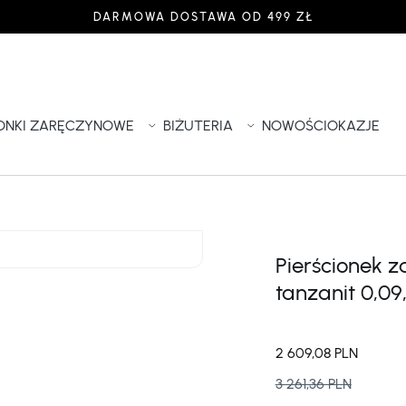
DARMOWA DOSTAWA OD 499 ZŁ
IONKI ZARĘCZYNOWE
BIŻUTERIA
NOWOŚCI
OKAZJE
Pierścionek z
tanzanit 0,09
2 609,08 PLN
3 261,36 PLN