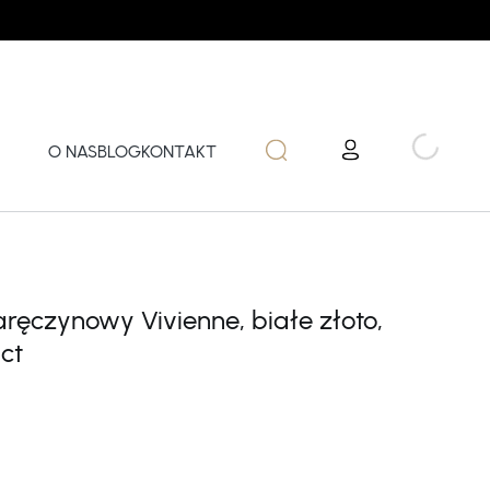
O NAS
BLOG
KONTAKT
aręczynowy Vivienne, białe złoto,
,ct