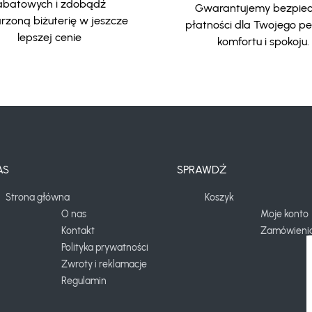
abatowych i zdobądź
Gwarantujemy bezpie
zoną biżuterię w jeszcze
płatności dla Twojego p
lepszej cenie
komfortu i spokoju.
AS
SPRAWDŹ
Strona główna
Koszyk
O nas
Moje konto
Kontakt
Zamówieni
Polityka prywatności
Zwroty i reklamacje
Regulamin