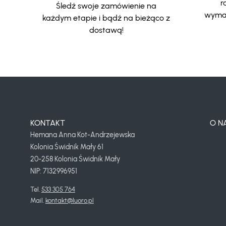
r
Śledź swoje zamówienie na
wymar
każdym etapie i bądź na bieżąco z
dostawą!
KONTAKT
O N
Hemana Anna Kot-Andrzejewska
Kolonia Świdnik Mały 61
20-258 Kolonia Świdnik Mały
NIP: 7132996951
Tel. 
533 305 764
Mail. 
kontakt@luoro.pl