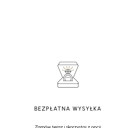
BEZPŁATNA WYSYŁKA
Zamów teraz i skorzystaj z opcji