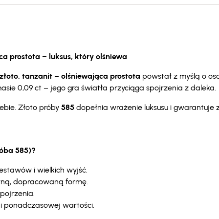
ca prostota – luksus, który olśniewa
 złoto, tanzanit – olśniewająca prostota
powstał z myślą o osob
asie 0,09 ct – jego gra światła przyciąga spojrzenia z daleka.
iebie. Złoto próby
585
dopełnia wrażenie luksusu i gwarantuje 
róba 585)?
stawów i wielkich wyjść.
rną, dopracowaną formę.
pojrzenia.
i ponadczasowej wartości.