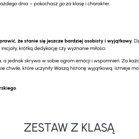
i każdego dnia – pokochasz
go
za klasę i charakter.
awić, że stanie się jeszcze bardziej osobisty i wyjątkowy.
Dz
nicjały, krótką dedykację czy wyznanie miłości.
oka, a jednak skrywa w sobie ogrom emocji i wspomnień. Za ka
kie chwile, które uczyniły Waszą historię wyjątkową. Istnieje 
erskiego
.
ZESTAW Z KLASĄ