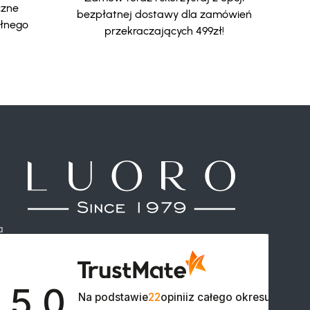
czne
bezpłatnej dostawy dla zamówień
ełnego
przekraczających 499zł!
a
5.0

Na podstawie
22
opinii
z całego okresu