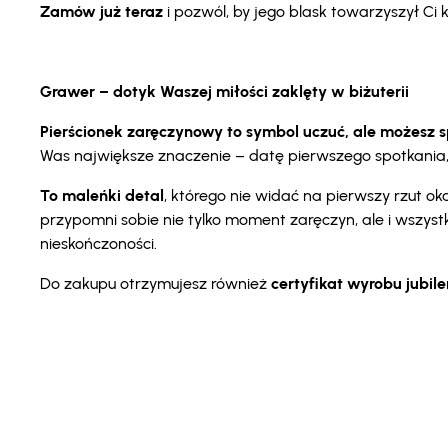
Zamów już teraz
i pozwól, by jego blask towarzyszył C
Grawer – dotyk Waszej miłości zaklęty w biżuterii
Pierścionek zaręczynowy to symbol uczuć, ale możesz spr
Was największe znaczenie – datę pierwszego spotkania, i
To maleńki detal
, którego nie widać na pierwszy rzut 
przypomni sobie nie tylko moment zaręczyn, ale i wszyst
nieskończoności.
Do zakupu otrzymujesz również
certyfikat wyrobu jubil