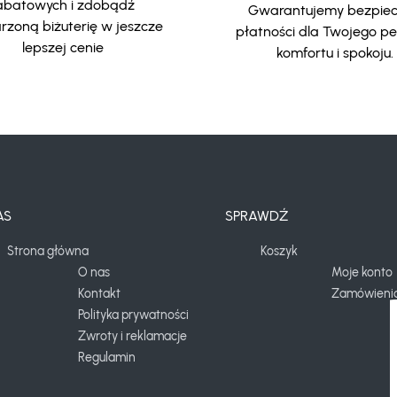
abatowych i zdobądź
Gwarantujemy bezpie
zoną biżuterię w jeszcze
płatności dla Twojego p
lepszej cenie
komfortu i spokoju.
AS
SPRAWDŹ
Strona główna
Koszyk
O nas
Moje konto
Kontakt
Zamówieni
Polityka prywatności
Zwroty i reklamacje
Regulamin