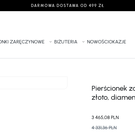
DARMOWA DOSTAWA OD 499 ZŁ
IONKI ZARĘCZYNOWE
BIŻUTERIA
NOWOŚCI
OKAZJE
Pierścionek 
złoto, diament
3 465,08 PLN
4 331,36 PLN