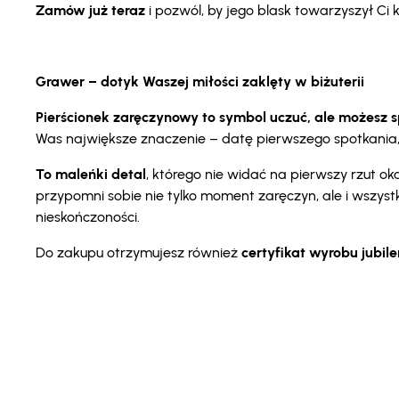
Zamów już teraz
i pozwól, by jego blask towarzyszył C
Grawer – dotyk Waszej miłości zaklęty w biżuterii
Pierścionek zaręczynowy to symbol uczuć, ale możesz spr
Was największe znaczenie – datę pierwszego spotkania, i
To maleńki detal
, którego nie widać na pierwszy rzut 
przypomni sobie nie tylko moment zaręczyn, ale i wszyst
nieskończoności.
Do zakupu otrzymujesz również
certyfikat wyrobu jubil