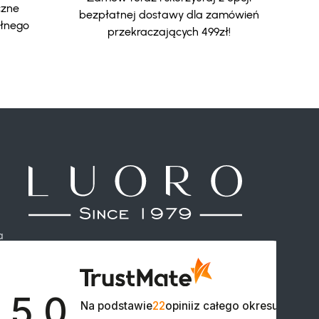
czne
bezpłatnej dostawy dla zamówień
ełnego
przekraczających 499zł!
a
5.0

Na podstawie
22
opinii
z całego okresu