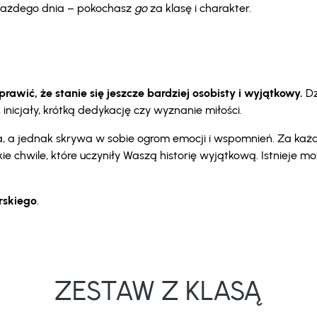
i każdego dnia – pokochasz
go
za klasę i charakter.
awić, że stanie się jeszcze bardziej osobisty i wyjątkowy.
Dz
nicjały, krótką dedykację czy wyznanie miłości.
oka, a jednak skrywa w sobie ogrom emocji i wspomnień. Za ka
kie chwile, które uczyniły Waszą historię wyjątkową. Istnieje 
erskiego
.
ZESTAW Z KLASĄ