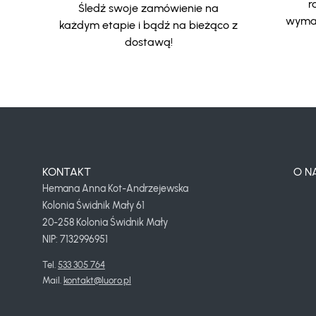
r
Śledź swoje zamówienie na
wymar
każdym etapie i bądź na bieżąco z
dostawą!
KONTAKT
O N
Hemana Anna Kot-Andrzejewska
Kolonia Świdnik Mały 61
20-258 Kolonia Świdnik Mały
NIP: 7132996951
Tel. 
533 305 764
Mail. 
kontakt@luoro.pl