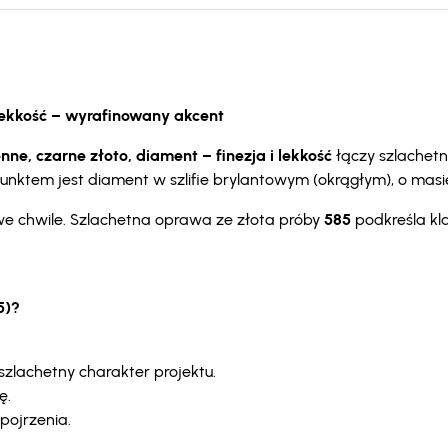
i lekkość – wyrafinowany akcent
nne, czarne złoto, diament – finezja i lekkość
łączy szlachetn
ktem jest diament w szlifie brylantowym (okrągłym), o masie 0
we chwile. Szlachetna oprawa ze złota próby
585
podkreśla kla
5)?
zlachetny charakter projektu.
ę.
pojrzenia.