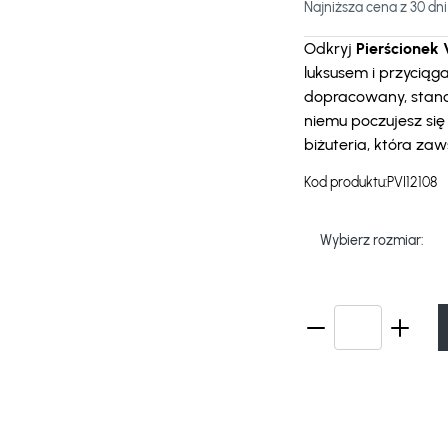
Najniższa cena z 30 dni
Odkryj
Pierścionek 
luksusem i przyciąg
dopracowany, stanow
niemu poczujesz się
biżuteria, która za
Kod produktu:
PVI12108
Wybierz rozmiar: