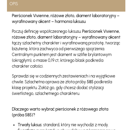
OPIS
Pierścionek Vivienne, różowe złoto, diament laboratoryjny –
wyrafinowany akcent – harmonia luksusu
Poczuj definicję współczesnego luksusu.
Pierścionek Vivienne,
różowe złoto, diament laboratoryjny – wyrafinowany akcent
łączy szlachetny charakter i wyrafinowaną prostotę, tworząc
biżuterię, która zachwyca od pierwszego spojrzenia.
Centralnym punktem jest diament w szlifie brylantowym
(okrągłym), o masie 0,19 ct, którego blask podkreśla
charakter całości.
Sprawdzi się w codziennych zestawieniach i na wyjątkowe
chwile. Szlachetna oprawa ze złota próby
585
podkreśla
klasę projektu. Załóż go, gdy chcesz dodać stylizacji
świetlistego, szlachetnego charakteru.
Dlaczego warto wybrać pierścionek z różowego złota
(próba 585)?
Trwały luksus:
standard, który nie wychodzi z mody.