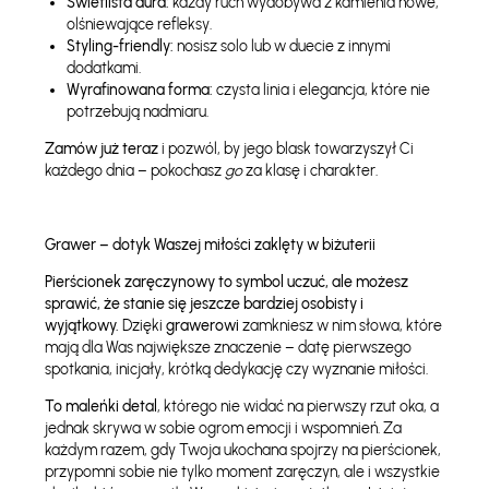
Świetlista aura:
każdy ruch wydobywa z kamienia nowe,
olśniewające refleksy.
Styling-friendly:
nosisz solo lub w duecie z innymi
dodatkami.
Wyrafinowana forma:
czysta linia i elegancja, które nie
potrzebują nadmiaru.
Zamów już teraz
i pozwól, by jego blask towarzyszył Ci
każdego dnia – pokochasz
go
za klasę i charakter.
Grawer – dotyk Waszej miłości zaklęty w biżuterii
Pierścionek zaręczynowy to symbol uczuć, ale możesz
sprawić, że stanie się jeszcze bardziej osobisty i
wyjątkowy.
Dzięki
grawerowi
zamkniesz w nim słowa, które
mają dla Was największe znaczenie – datę pierwszego
spotkania, inicjały, krótką dedykację czy wyznanie miłości.
To maleńki detal
, którego nie widać na pierwszy rzut oka, a
jednak skrywa w sobie ogrom emocji i wspomnień. Za
każdym razem, gdy Twoja ukochana spojrzy na pierścionek,
przypomni sobie nie tylko moment zaręczyn, ale i wszystkie