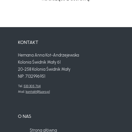
KONTAKT
Hemana Anna Kot-Andrzejewska
Kolonia Świdnik Mały 61
20-258 Kolonia Świdnik Mały
NIP: 7132996951
Tel. 
533 305 764
Mail. 
kontakt@luoro.pl
O NAS
Strona główna