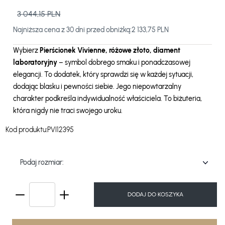
3 044,15 PLN
Najniższa cena z 30 dni przed obniżką:
2 133,75 PLN
Wybierz
Pierścionek Vivienne, różowe złoto, diament
laboratoryjny
– symbol dobrego smaku i ponadczasowej
elegancji. To dodatek, który sprawdzi się w każdej sytuacji,
dodając blasku i pewności siebie. Jego niepowtarzalny
charakter podkreśla indywidualność właściciela. To biżuteria,
która nigdy nie traci swojego uroku.
Kod produktu:
PVI12395
Podaj rozmiar:
DODAJ DO KOSZYKA