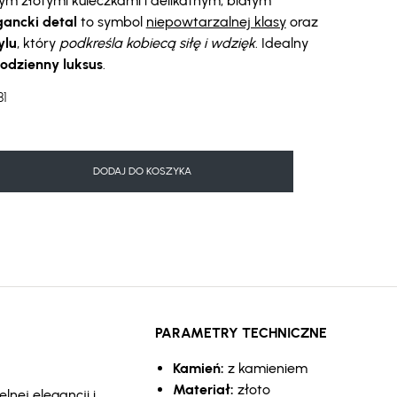
m złotymi kuleczkami i delikatnym, białym
gancki detal
to symbol
niepowtarzalnej klasy
oraz
ylu
, który
podkreśla kobiecą siłę i wdzięk
. Idealny
codzienny luksus
.
81
DODAJ DO KOSZYKA
PARAMETRY TECHNICZNE
Kamień:
z kamieniem
Materiał:
złoto
lnej elegancji i