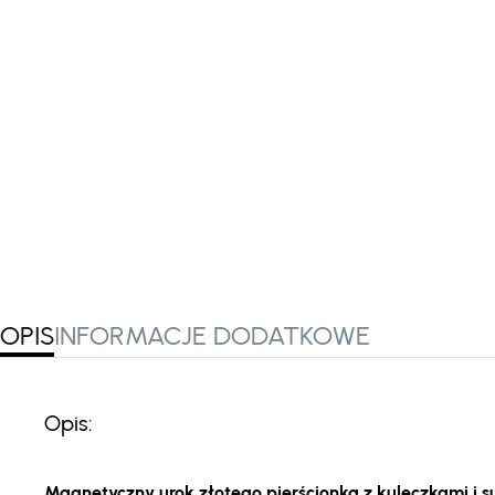
OPIS
INFORMACJE DODATKOWE
Opis:
Magnetyczny urok złotego pierścionka z kuleczkami i