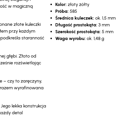
Kolor:
złoty żółty
nność w magiczną
Próba:
585
Średnica kuleczek:
ok. 1,5 mm
onane złote kuleczki
Długość prostokąta:
3 mm
atłem przy każdym
Szerokość prostokąta:
5 mm
 podkreśla staranność
Waga wyrobu:
ok. 1,48 g
nej głębi. Złoto od
ześnie rozświetlając
e – czy to zaręczyny,
 zarazem wyrafinowana
. Jego lekka konstrukcja
każdy detal