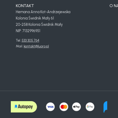
KONTAKT
O N
Hemana Anna Kot-Andrzejewska
Kolonia Świdnik Mały 61
20-258 Kolonia Świdnik Mały
NIP: 7132996951
Tel. 
533 305 764
Mail. 
kontakt@luoro.pl