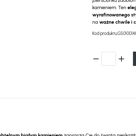
pierścionku
zdobiony
kamieniem. Ten
ele
wyrafinowanego st
na
ważne chwile i 
Kod produktu:
GS010014
 subtelnym białym kamieniem
zaprasza Cię do świata nieskazite