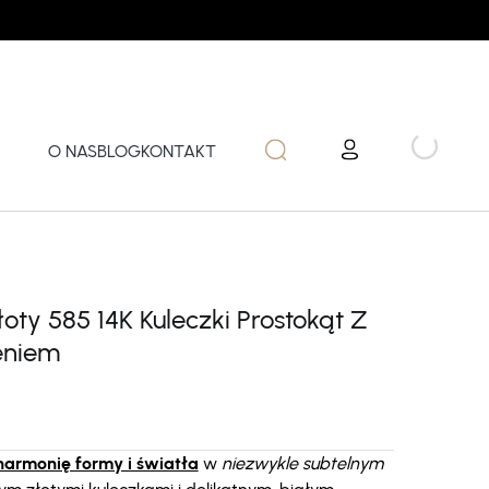
O NAS
BLOG
KONTAKT
łoty 585 14K Kuleczki Prostokąt Z
eniem
armonię formy i światła
w
niezwykle subtelnym