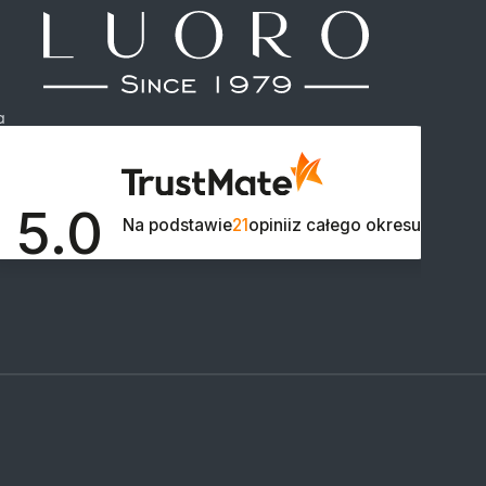
a
5.0

Na podstawie
21
opinii
z całego okresu