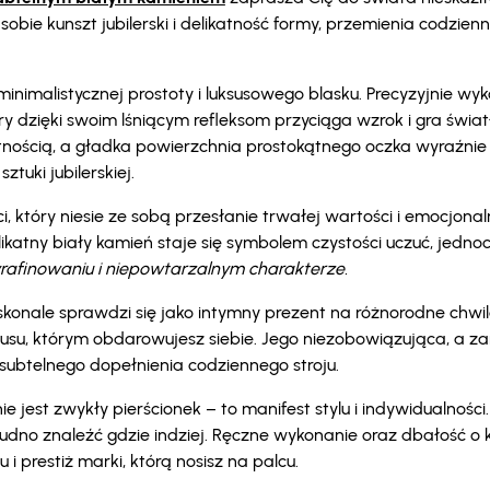
bie kunszt jubilerski i delikatność formy, przemienia codzie
inimalistycznej prostoty i luksusowego blasku. Precyzyjnie wyk
y dzięki swoim lśniącym refleksom przyciąga wzrok i gra świ
nością, a gładka powierzchnia prostokątnego oczka wyraźnie
tuki jubilerskiej.
i, który niesie ze sobą przesłanie trwałej wartości i emocjonal
ikatny biały kamień staje się symbolem czystości uczuć, jednoc
wyrafinowaniu i niepowtarzalnym charakterze.
oskonale sprawdzi się jako intymny prezent na różnorodne chwil
uksusu, którym obdarowujesz siebie. Jego niezobowiązująca, a
i subtelnego dopełnienia codziennego stroju.
nie jest zwykły pierścionek – to manifest stylu i indywidualności
rudno znaleźć gdzie indziej. Ręczne wykonanie oraz dbałość o 
i prestiż marki, którą nosisz na palcu.