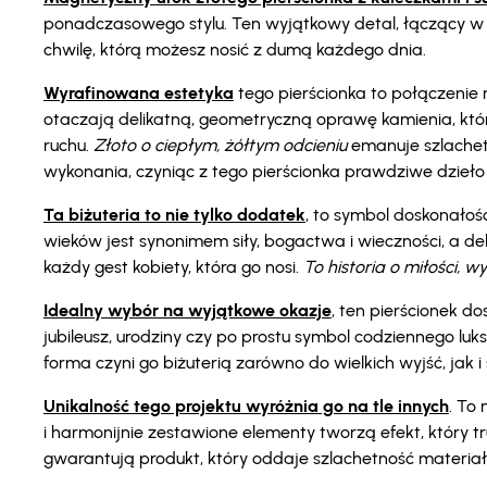
ponadczasowego stylu. Ten wyjątkowy detal, łączący w so
chwilę, którą możesz nosić z dumą każdego dnia.
Wyrafinowana estetyka
tego pierścionka to połączenie m
otaczają delikatną, geometryczną oprawę kamienia, któr
ruchu.
Złoto o ciepłym, żółtym odcieniu
emanuje szlachet
wykonania, czyniąc z tego pierścionka prawdziwe dzieło sz
Ta biżuteria to nie tylko dodatek
, to symbol doskonałośc
wieków jest synonimem siły, bogactwa i wieczności, a del
każdy gest kobiety, która go nosi.
To historia o miłości, 
Idealny wybór na wyjątkowe okazje
, ten pierścionek d
jubileusz, urodziny czy po prostu symbol codziennego l
forma czyni go biżuterią zarówno do wielkich wyjść, jak 
Unikalność tego projektu wyróżnia go na tle innych
. To 
i harmonijnie zestawione elementy tworzą efekt, który t
gwarantują produkt, który oddaje szlachetność materiału 