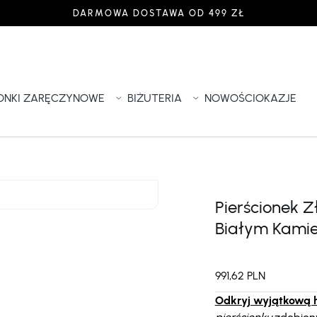
DARMOWA DOSTAWA OD 499 ZŁ
IONKI ZARĘCZYNOWE
BIŻUTERIA
NOWOŚCI
OKAZJE
Pierścionek Z
Białym Kami
991,62 PLN
Odkryj wyjątkową h