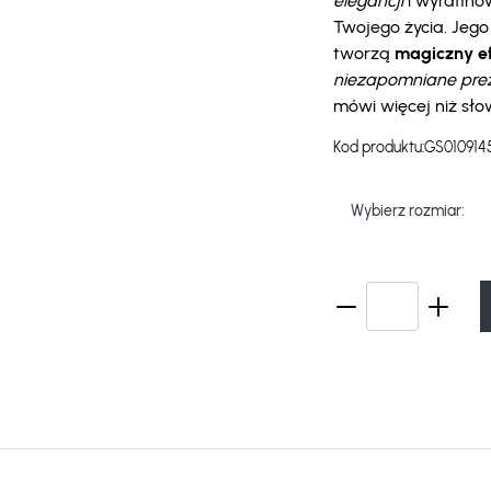
elegancji
i wyrafino
Twojego życia. Jeg
tworzą
magiczny ef
niezapomniane pre
mówi więcej niż sło
Kod produktu:
GS010914
Wybierz rozmiar: