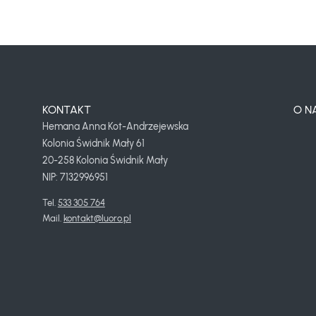
KONTAKT
O N
Hemana Anna Kot-Andrzejewska
Kolonia Świdnik Mały 61
20-258 Kolonia Świdnik Mały
NIP: 7132996951
Tel. 
533 305 764
Mail. 
kontakt@luoro.pl