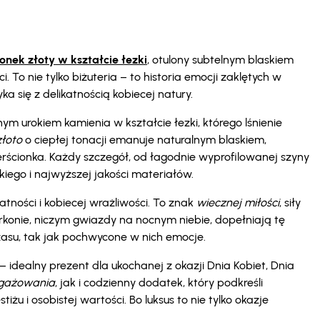
onek złoty w kształcie łezki
, otulony subtelnym blaskiem
 To nie tylko biżuteria – to historia emocji zaklętych w
a się z delikatnością kobiecej natury.
ym urokiem kamienia w kształcie łezki, którego lśnienie
złoto
o ciepłej tonacji emanuje naturalnym blaskiem,
rścionka. Każdy szczegół, od łagodnie wyprofilowanej szyny
iego i najwyższej jakości materiałów.
katności i kobiecej wrażliwości. To znak
wiecznej miłości
, siły
 Cyrkonie, niczym gwiazdy na nocnym niebie, dopełniają tę
czasu, tak jak pochwycone w nich emocje.
– idealny prezent dla ukochanej z okazji Dnia Kobiet, Dnia
gażowania
, jak i codzienny dodatek, który podkreśli
żu i osobistej wartości. Bo luksus to nie tylko okazje