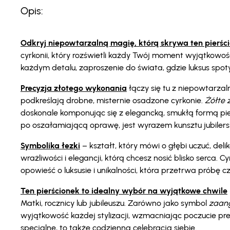
Opis:
Odkryj niepowtarzalną magię, którą skrywa ten pierści
cyrkonii, który rozświetli każdy Twój moment wyjątkowości.
każdym detalu, zaproszenie do świata, gdzie luksus spotyk
Precyzja złotego wykonania
łączy się tu z niepowtarzaln
podkreślają drobne, misternie osadzone cyrkonie.
Żółte 
doskonale komponując się z elegancką, smukłą formą pie
po oszałamiającą oprawę, jest wyrazem kunsztu jubilersk
Symbolika łezki
– kształt, który mówi o głębi uczuć, deli
wrażliwości i elegancji, którą chcesz nosić blisko serca.
opowieść o luksusie i unikalności, która przetrwa próbę 
Ten pierścionek to idealny wybór na wyjątkowe chwile
Matki, rocznicy lub jubileuszu. Zarówno jako symbol
zaan
wyjątkowość każdej stylizacji, wzmacniając poczucie presti
specjalne, to także codzienna celebracja siebie.