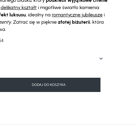
wanego blasku, który
podkreśli wyjątkowe chwile
o
delikatny kształt
i migotliwe światło kamienia
ekt luksusu
, idealny na
romantyczne jubileusze
i
zenty
. Zatrać się w pięknie
złotej biżuterii
, która
wa.
54
DODAJ DO KOSZYKA