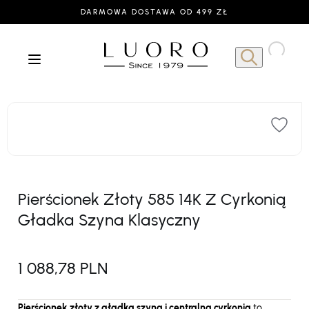
DARMOWA DOSTAWA OD 499 ZŁ
Pierścionek Złoty 585 14K Z Cyrkonią
Gładka Szyna Klasyczny
1 088,78 PLN
Pierścionek złoty z gładką szyną i centralną cyrkonią
to