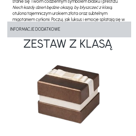
stanie się Twoim codziennym symbolem blasku i prestiżu.
Niech każdy dzień będzie okazją, by błyszczeć z klasą
,
otulona tajemniczym urokiem złota oraz subtelnym
migotaniem cyrkonii. Poczuj, jak luksus i emocje splatają się w
jedno, tworząc dzieło sztuki, które możesz mieć na
INFORMACJE DODATKOWE
wyciągnięcie ręki.
ZESTAW Z KLASĄ
PARAMETRY TECHNICZNE
Materiał:
Złoto
Próba:
585
Kolor:
Żółty
Kamień:
Z kamieniem
Średnica centralnej cyrkonii:
4,95 mm
Szerokość szyny:
1,80-3,00 mm
Waga wyrobu:
ok. od 1,50 g do 1,62 g