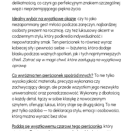
delikatnością, co czyni go perfekcyjnym znakiem szczególnej
więzi i nieprzemijającego piękna życia.
Idealny wybór na wyjatkowe okazje
: czy to jako
niezapomniany gest miłości podczas zaręczyn, najbardziej
osobisty prezent na rocznicę, czy też luksusowy akcent w
codziennym stylu, który podkreśla indywidualność i
niepowtarzalny smak. Ten pierścionek to również wyraz
kobiecej siły i pewności siebie — biżuteria, która dodaje
blasku podczas ważnych spotkań, jak i tych najintymniejszych
chwil.
Zatrać się w magii chwil, które zasługują na wyjątkową
oprawę
.
Co wyróżnia ten pierścionek spośród innych?
To nie tylko
wysoka jakość materiału, precyzja wykonania czy
zachwycający design, ale przede wszystkim jego niezwykła
uniwersalność oraz ponadczasowość. Wykonany z dbałością
o każdy detal, łączy w sobie klasykę z nowoczesnym
sznytem, oferując luksus, który staje się drugą skórą. To nie
jest tylko ozdoba — to deklaracja stylu, emocji i osobowości,
którą można wyrazić bez słów.
Poddaj się wyjątkowemu czarowi tego pierścionka
, który