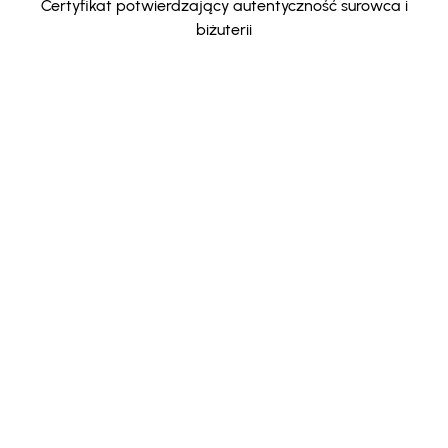
Certyfikat potwierdzający autentyczność surowca i
biżuterii