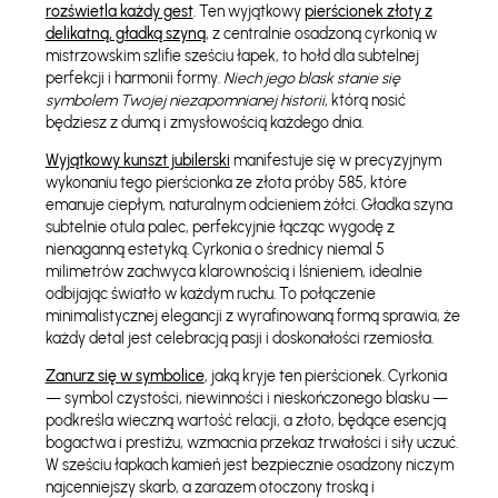
rozświetla każdy gest
. Ten wyjątkowy
pierścionek złoty z
delikatną, gładką szyną
, z centralnie osadzoną cyrkonią w
mistrzowskim szlifie sześciu łapek, to hołd dla subtelnej
perfekcji i harmonii formy.
Niech jego blask stanie się
symbolem Twojej niezapomnianej historii
, którą nosić
będziesz z dumą i zmysłowością każdego dnia.
Wyjątkowy kunszt jubilerski
manifestuje się w precyzyjnym
wykonaniu tego pierścionka ze złota próby 585, które
emanuje ciepłym, naturalnym odcieniem żółci. Gładka szyna
subtelnie otula palec, perfekcyjnie łącząc wygodę z
nienaganną estetyką. Cyrkonia o średnicy niemal 5
milimetrów zachwyca klarownością i lśnieniem, idealnie
odbijając światło w każdym ruchu. To połączenie
minimalistycznej elegancji z wyrafinowaną formą sprawia, że
każdy detal jest celebracją pasji i doskonałości rzemiosła.
Zanurz się w symbolice
, jaką kryje ten pierścionek. Cyrkonia
— symbol czystości, niewinności i nieskończonego blasku —
podkreśla wieczną wartość relacji, a złoto, będące esencją
bogactwa i prestiżu, wzmacnia przekaz trwałości i siły uczuć.
W sześciu łapkach kamień jest bezpiecznie osadzony niczym
najcenniejszy skarb, a zarazem otoczony troską i