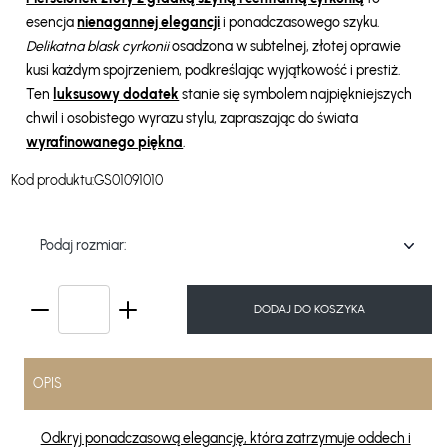
esencja
nienagannej elegancji
i ponadczasowego szyku.
Delikatna blask cyrkonii
osadzona w subtelnej, złotej oprawie
kusi każdym spojrzeniem, podkreślając wyjątkowość i prestiż.
Ten
luksusowy dodatek
stanie się symbolem najpiękniejszych
chwil i osobistego wyrazu stylu, zapraszając do świata
wyrafinowanego piękna
.
Kod produktu:
GS01091010
Podaj rozmiar:
DODAJ DO KOSZYKA
OPIS
Odkryj ponadczasową elegancję, która zatrzymuje oddech i