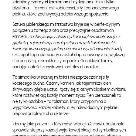
zdobiony czarnymi kamieniami i cyrkoniami
to nie tylko
biżuteria – to manifest kobiecości, siły i ponadczasowego
piękna, które zachwycają od pierwszego spojrzenia.
Sztuka jubilerskiego mistrzostwa
kryje się w perfekcyjnym
połączeniu żółtego złota oraz precyzyjnie osadzonych
kamieni.
Zachwycający blask cyrkonii pięknie kontrastuje z
głęboką, tajemniczą czernią szlachetnych kamieni łezki,
tworząc kompozycję pełną harmonii i wyrafinowania.
Każdy
szczegół tego pierścionka został dopracowany z największą
starannością, a smukła szyna podkreśla lekkość formy,
nadając całości zmysłowy i subtelny charakter.
To simbolika wiecznej miłości i niezaprzeczalnej siły
kobiecego ducha.
Czarny kamień, jak tajemniczy cień
skrywający głębię uczuć, łączy się z jasnym blaskiem cyrkonii,
które rozświetlają każdy moment życia. Ten
pierścionek
to
nie tylko ozdoba – to talizman, który przypomina o
wyjątkowości każdej kobiety, o jej indywidualnym pięknie i
niepowtarzalnym charakterze.
Idealny jako
prezent, który mówi więcej niż słowa
, doskonale
sprawdzi się przy każdej wyjątkowej okazji: od symbolicznych