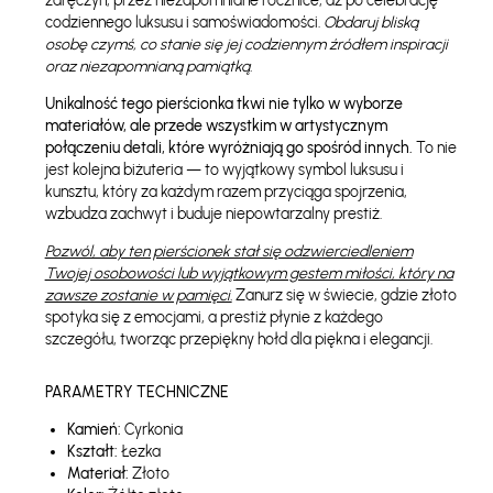
zaręczyn, przez niezapomniane rocznice, aż po celebrację
codziennego luksusu i samoświadomości.
Obdaruj bliską
osobę czymś, co stanie się jej codziennym źródłem inspiracji
oraz niezapomnianą pamiątką.
Unikalność tego pierścionka tkwi nie tylko w wyborze
materiałów, ale przede wszystkim w artystycznym
połączeniu detali, które wyróżniają go spośród innych.
To nie
jest kolejna biżuteria — to wyjątkowy symbol luksusu i
kunsztu, który za każdym razem przyciąga spojrzenia,
wzbudza zachwyt i buduje niepowtarzalny prestiż.
Pozwól, aby ten pierścionek stał się odzwierciedleniem
Twojej osobowości lub wyjątkowym gestem miłości, który na
zawsze zostanie w pamięci.
Zanurz się w świecie, gdzie złoto
spotyka się z emocjami, a prestiż płynie z każdego
szczegółu, tworząc przepiękny hołd dla piękna i elegancji.
PARAMETRY TECHNICZNE
Kamień:
Cyrkonia
Kształt:
Łezka
Materiał:
Złoto