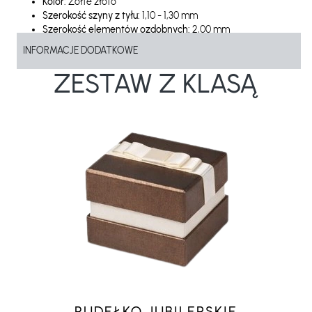
Kolor:
Żółte złoto
Szerokość szyny z tyłu:
1,10 - 1,30 mm
Szerokość elementów ozdobnych:
2,00 mm
Próba:
585
INFORMACJE DODATKOWE
Waga wyrobu:
ok. od 1,06 g do 1,12 g
ZESTAW Z KLASĄ
PUDEŁKO JUBILERSKIE