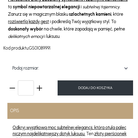
to
symbol niepowtarzalnej elegancji
i
subtelnej tajemnicy
.
Zanurz się w magicznym blasku
szlachetnych kamieni
, które
rozświetlą każdy gest
i podkreślą Twój wyjątkowy styl. To
doskonały wybór
na chwile, które zapadają w pamięć, pełne
delikatnych emocji
i luksusu.
Kod produktu:
GS01089991
Podaj rozmiar:
DODAJ DO KOSZYKA
OPIS
Odkryj wyjątkową moc subtelnej elegancji, która otula palec
niczym najdelikatniejszy dotyk luksusu.
Ten
złoty pierścionek