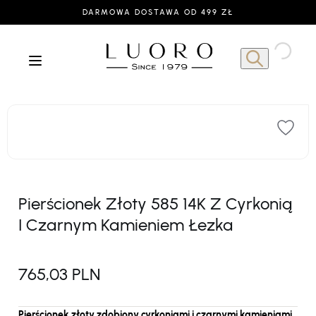
DARMOWA DOSTAWA OD 499 ZŁ
Pierścionek Złoty 585 14K Z Cyrkonią
I Czarnym Kamieniem Łezka
765,03 PLN
Pierścionek złoty zdobiony cyrkoniami i czarnymi kamieniami